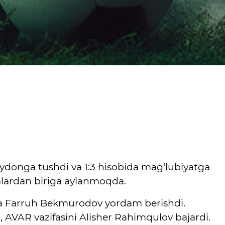
ydonga tushdi va 1:3 hisobida mag‘lubiyatga
alardan biriga aylanmoqda.
a Farruh Bekmurodov yordam berishdi.
 AVAR vazifasini Alisher Rahimqulov bajardi.