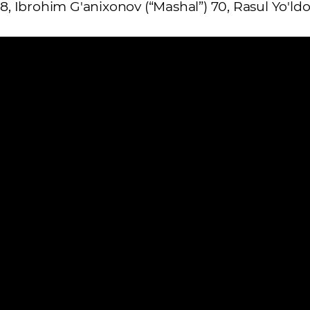
, Ibrohim G'anixonov (“Mashal”) 70, Rasul Yo'ld