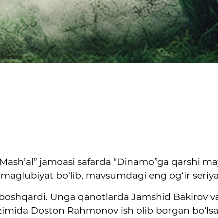
 “Mash’al” jamoasi safarda “Dinamo”ga qarshi ma
-maglubiyat bo‘lib, mavsumdagi eng og‘ir seriy
boshqardi. Unga qanotlarda Jamshid Bakirov v
zimida Doston Rahmonov ish olib borgan bo‘lsa,