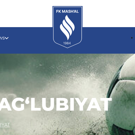
ws
MAG‘LUBIYAT
IYAT