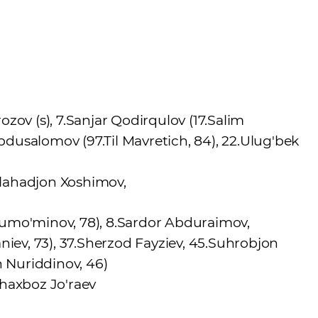
ov (s), 7.Sanjar Qodirqulov (17.Salim
bdusalomov (97.Til Mavretich, 84), 22.Ulug'bek
ulahadjon Xoshimov,
umo'minov, 78), 8.Sardor Abduraimov,
iev, 73), 37.Sherzod Fayziev, 45.Suhrobjon
 Nuriddinov, 46)
Shaxboz Jo'raev