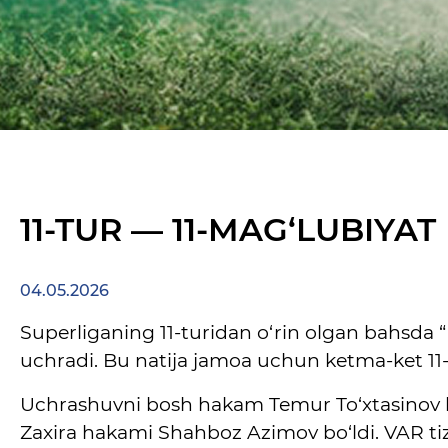
11-TUR — 11-MAG‘LUBIYAT
04.05.2026
Superliganing 11-turidan o‘rin olgan bahsda
uchradi. Bu natija jamoa uchun ketma-ket 11
Uchrashuvni bosh hakam Temur To‘xtasinov 
Zaxira hakami Shahboz Azimov bo‘ldi. VAR ti