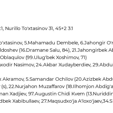
, Nurillo To'xtasinov 31, 45+2 3:1
o'xtasinov, 5.Mahamadu Dembele, 6.Jahongir O'roz
'ldoshev (16.Dramane Salu, 84), 21.Jahongirbek A
 Oblaqulov (99.Ulug'bek Xoshimov, 71)
4.Baxodir Nasimov, 24.Akbar Xudayberdiev, 29.Abd
ek Akramov, 5.Samandar Ochilov (20.Azizbek Abd
), 22.Nurjahon Muzaffarov (18.Ilhomjon Abdig'an
man Xadjiev, 97.Augustin Chidi Kvem (13.Nuriddin
adbek Xabibullaev, 27.Maqsudxo'ja A'loxo'jaev,34.