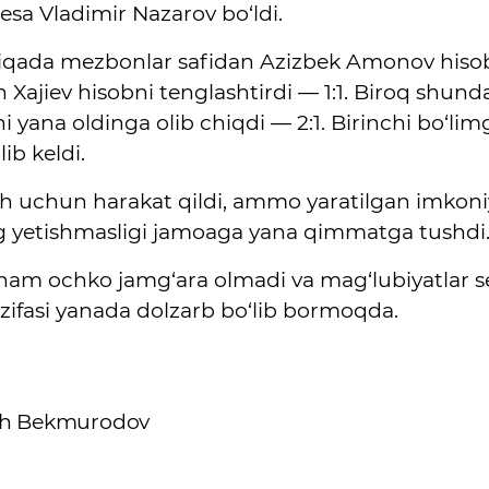
esa Vladimir Nazarov bo‘ldi.
qiqada mezbonlar safidan Azizbek Amonov hisobn
n Xajiev hisobni tenglashtirdi — 1:1. Biroq sh
ni yana oldinga olib chiqdi — 2:1. Birinchi bo‘li
lib keldi.
rish uchun harakat qildi, ammo yaratilgan imkoni
g yetishmasligi jamoaga yana qimmatga tushdi
in ham ochko jamg‘ara olmadi va mag‘lubiyatlar
vazifasi yanada dolzarb bo‘lib bormoqda.
ruh Bekmurodov