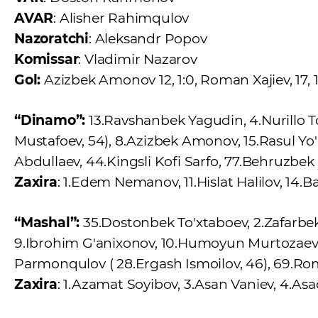
AVAR
: Alisher Rahimqulov
Nazoratchi
: Aleksandr Popov
Komissar
: Vladimir Nazarov
Gol:
Azizbek Amonov 12, 1:0, Roman Xajiev, 17, 1:1
“Dinamo”:
13.Ravshanbek Yagudin, 4.Nurillo T
Mustafoev, 54), 8.Azizbek Amonov, 15.Rasul Yo
Abdullaev, 44.Kingsli Kofi Sarfo, 77.Behruzbek
Zaxira
: 1.Edem Nemanov, 11.Hislat Halilov, 1
“Mashal”:
35.Dostonbek To'xtaboev, 2.Zafarb
9.Ibrohim G'anixonov, 10.Humoyun Murtozaev (s
Parmonqulov ( 28.Ergash Ismoilov, 46), 69.Ro
Zaxira
: 1.Azamat Soyibov, 3.Asan Vaniev, 4.As