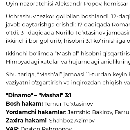
Uyin nazoratchisi Aleksandr Popov, komissar 
Uchrashuv tezkor gol bilan boshlandi. 12-da
javob qaytarishga erishdi: 17-daqiqada Roma
o‘tdi. 31-daqiqada Nurillo To‘xtasinov jamoasi
ikkinchi bor gol urib, hisobni 3:1 ko‘rinishiga o
Ikkinchi bo‘limda “Mash’al” hisobni qisqarti
Himoyadagi xatolar va hujumdagi aniqliknin
Shu tariqa, “Mash’al” jamoasi 11-turdan key
vaziyatni o‘zgartirish va inqirozdan chiqish 
"Dinamo" – "Mashal" 3:1
Bosh hakam:
Temur To'xtasinov
Yordamchi hakamlar
: Jamshid Bakirov, Far
Zaxira hakami
: Shahboz Azimov
VAR
: Doston Rahmonov