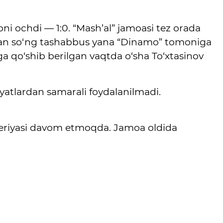
i ochdi — 1:0. “Mash’al” jamoasi tez orada
undan so‘ng tashabbus yana “Dinamo” tomoniga
mga qo‘shib berilgan vaqtda o‘sha To‘xtasinov
yatlardan samarali foydalanilmadi.
.
 seriyasi davom etmoqda. Jamoa oldida