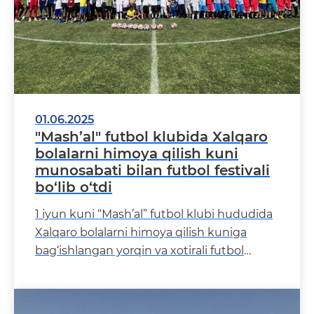
01.06.2025
"Mash’al" futbol klubida Xalqaro
bolalarni himoya qilish kuni
munosabati bilan futbol festivali
bo‘lib o‘tdi
1 iyun kuni “Mash’al” futbol klubi hududida
Xalqaro bolalarni himoya qilish kuniga
bag‘ishlangan yorqin va xotirali futbol
festivali bo&