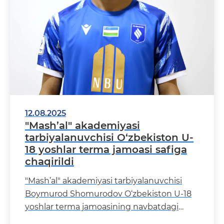
12.08.2025
"Mash’al" akademiyasi
tarbiyalanuvchisi O‘zbekiston U-
18 yoshlar terma jamoasi safiga
chaqirildi
"Mash’al" akademiyasi tarbiyalanuvchisi
Boymurod Shomurodov O‘zbekiston U-18
yoshlar terma jamoasining navbatdagi
o‘quv-mashg‘ulot yig&l