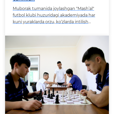
Muborak tumanida joylashgan "Mash’al"
futbol klubi huzuridagi akademiyada har
kuni yuraklarda orzu, ko‘zlarda intilish
porlab turibdi. Akademiya tar