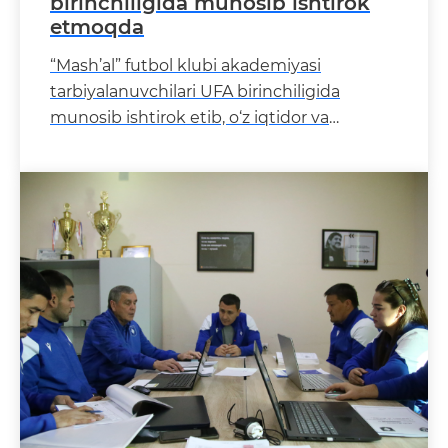
birinchiligida munosib ishtirok
etmoqda
“Mash’al” futbol klubi akademiyasi
tarbiyalanuvchilari UFA birinchiligida
munosib ishtirok etib, o‘z iqtidor va
salohiyatini namoyon etm