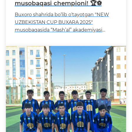
musobaqasi chempioni! 🏆⚽️
Buxoro shahrida bo‘lib o‘tayotgan "NEW
UZBEKISTAN CUP BUXARA 2025"
musobaqasida “Mash’al” akademiyasi
tarbiyalanuvchilari yuksak n