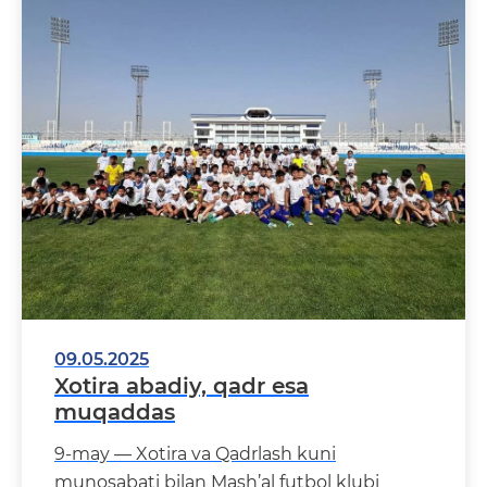
09.05.2025
Xotira abadiy, qadr esa
muqaddas
9-may — Xotira va Qadrlash kuni
munosabati bilan Mash’al futbol klubi