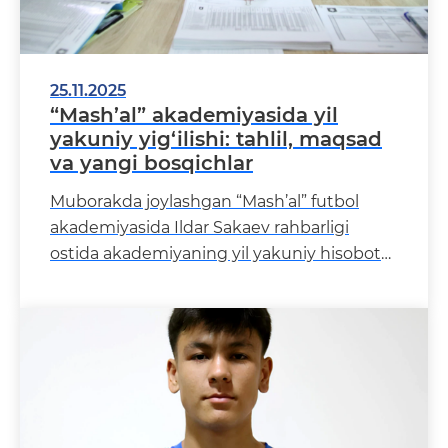
25.11.2025
“Mash’al” akademiyasida yil
yakuniy yig‘ilishi: tahlil, maqsad
va yangi bosqichlar
Muborakda joylashgan “Mash’al” futbol
akademiyasida Ildar Sakaev rahbarligi
ostida akademiyaning yil yakuniy hisobot
yig‘ilishi o‘