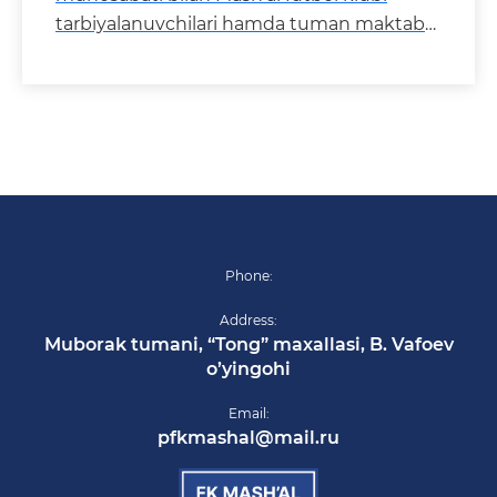
tarbiyalanuvchilari hamda tuman maktab
o‘quvchilari o‘rtasida marh
Phone:
Address:
Muborak tumani, “Tong” maxallasi, B. Vafoev
o’yingohi
Email:
pfkmashal@mail.ru