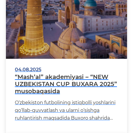
04.08.2025
“Mash’al” akademiyasi – “NEW
UZBEKISTAN CUP BUXARA 2025”
musobaqasida
O‘zbekiston futbolining istiqbolli yoshlarini
qo‘llab-quvvatlash va ularni o‘sishga
ruhlantirish maqsadida Buxoro shahrida
“NEW UZBEKIST