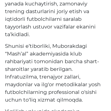
yanada kuchaytirish, zamonaviy
trening dasturlarini joriy etish va
iqtidorli futbolchilarni saralab
tayyorlash ustuvor vazifalar ekanini
ta’kidladi.
Shunisi e’tiborliki, Muborakdagi
“Mash’al” akademiyasida klub
rahbariyati tomonidan barcha shart-
sharoitlar yaratib berilgan.
Infratuzilma, trenajyor zallari,
maydonlar va ilg‘or metodikalar yosh
futbolchilarning professional o‘sishi
uchun to‘liq xizmat qilmoqda.