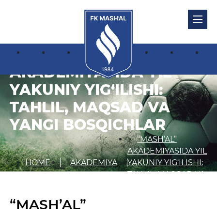
“MASH’AL”
AKADEMIYASIDA YIL
YAKUNIY YIG‘ILISHI:
TAHLIL, MAQSAD VA
YANGI BOSQICHLAR
“MASH’AL”
AKADEMIYASIDA YIL
HOME
AKADEMIYA
YAKUNIY YIG‘ILISHI:
TAHLIL, MAQSAD VA
YANGI BOSQICHLAR
“MASH’AL”