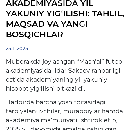
AKADEMIYASIDA YIL
YAKUNIY YIG‘ILISHI: TAHLIL,
MAQSAD VA YANGI
BOSQICHLAR
25.11.2025
Muborakda joylashgan “Mash’al” futbol
akademiyasida Ildar Sakaev rahbarligi
ostida akademiyaning yil yakuniy
hisobot yig‘ilishi o‘tkazildi.
Tadbirda barcha yosh toifasidagi
tarbiyalanuvchilar, murabbiylar hamda
akademiya ma’muriyati ishtirok etib,
2025 yil davomida amalga oshirilgan