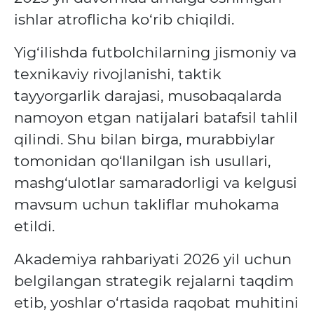
ishlar atroflicha ko‘rib chiqildi.
Yig‘ilishda futbolchilarning jismoniy va
texnikaviy rivojlanishi, taktik
tayyorgarlik darajasi, musobaqalarda
namoyon etgan natijalari batafsil tahlil
qilindi.
Shu bilan birga, murabbiylar
tomonidan qo‘llanilgan ish usullari,
mashg‘ulotlar samaradorligi va kelgusi
mavsum uchun takliflar muhokama
etildi.
Akademiya rahbariyati 2026 yil uchun
belgilangan strategik rejalarni taqdim
etib, yoshlar o‘rtasida raqobat muhitini