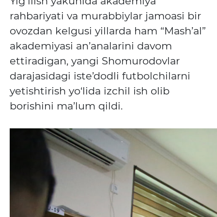
Yig‘ilish yakunida akademiya
rahbariyati va murabbiylar jamoasi bir
ovozdan kelgusi yillarda ham “Mash’al”
akademiyasi
an’analarini davom
ettiradigan, yangi Shomurodovlar
darajasidagi iste’dodli futbolchilarni
yetishtirish yo‘lida izchil ish olib
borishini ma’lum qildi.