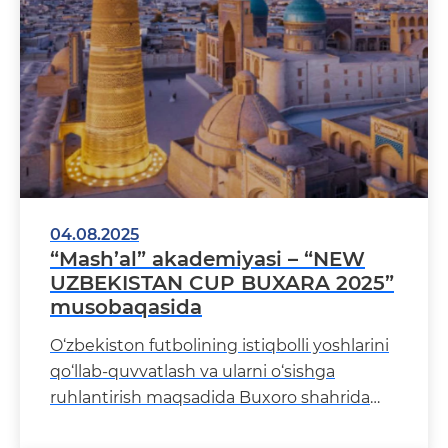
04.08.2025
“Mash’al” akademiyasi – “NEW
UZBEKISTAN CUP BUXARA 2025”
musobaqasida
O‘zbekiston futbolining istiqbolli yoshlarini
qo‘llab-quvvatlash va ularni o‘sishga
ruhlantirish maqsadida Buxoro shahrida
“NEW UZBEKIST