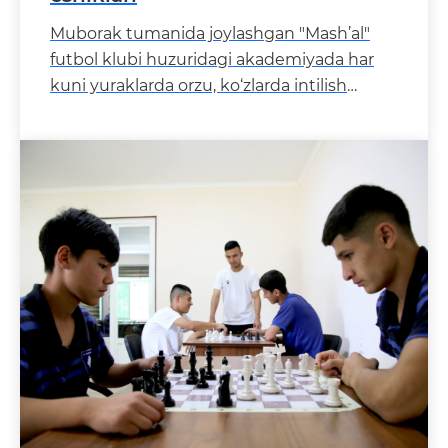
Muborak tumanida joylashgan "Mash’al"
futbol klubi huzuridagi akademiyada har
kuni yuraklarda orzu, ko‘zlarda intilish
porlab turibdi. Akademiya tar