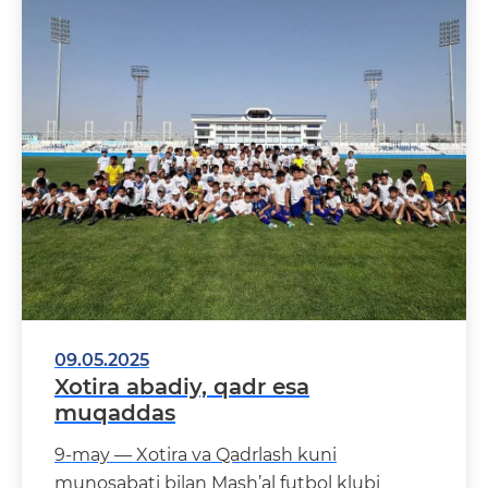
09.05.2025
Xotira abadiy, qadr esa
muqaddas
9-may — Xotira va Qadrlash kuni
munosabati bilan Mash’al futbol klubi