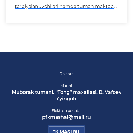
tarbiyalanuvchilari hamda tuman maktab
o‘quvchilari o‘rtasida marh
Telefon:
Manzil:
Muborak tumani, “Tong” maxallasi, B. Vafoev
o’yingohi
Elektron pochta:
pfkmashal@mail.ru