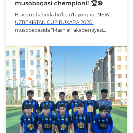
musobaqasi chempioni! 🏆⚽️
Buxoro shahrida bo‘lib o‘tayotgan "NEW
UZBEKISTAN CUP BUXARA 2025"
musobaqasida “Mash’al” akademiyasi
tarbiyalanuvchilari yuksak n