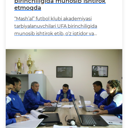
birinchiligida munosib ishtirok
etmoqda
“Mash’al” futbol klubi akademiyasi
tarbiyalanuvchilari UFA birinchiligida
munosib ishtirok etib, o‘z iqtidor va
salohiyatini namoyon etm