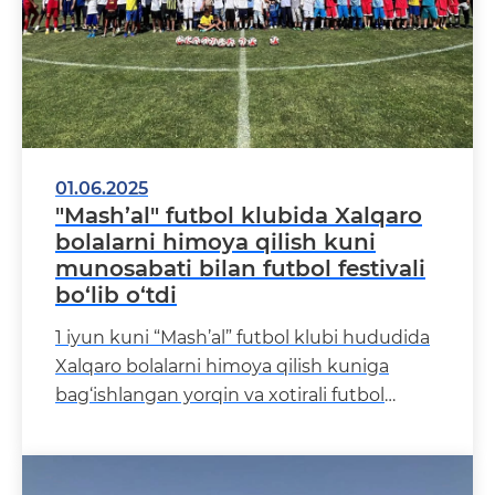
01.06.2025
"Mash’al" futbol klubida Xalqaro
bolalarni himoya qilish kuni
munosabati bilan futbol festivali
bo‘lib o‘tdi
1 iyun kuni “Mash’al” futbol klubi hududida
Xalqaro bolalarni himoya qilish kuniga
bag‘ishlangan yorqin va xotirali futbol
festivali bo&