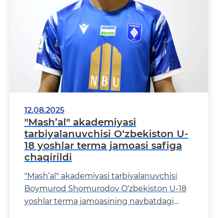
12.08.2025
"Mash’al" akademiyasi
tarbiyalanuvchisi O‘zbekiston U-
18 yoshlar terma jamoasi safiga
chaqirildi
"Mash’al" akademiyasi tarbiyalanuvchisi
Boymurod Shomurodov O‘zbekiston U-18
yoshlar terma jamoasining navbatdagi
o‘quv-mashg‘ulot yig&l