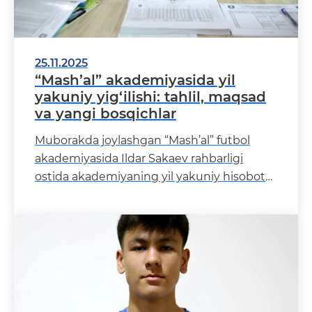
25.11.2025
“Mash’al” akademiyasida yil
yakuniy yig‘ilishi: tahlil, maqsad
va yangi bosqichlar
Muborakda joylashgan “Mash’al” futbol
akademiyasida Ildar Sakaev rahbarligi
ostida akademiyaning yil yakuniy hisobot
yig‘ilishi o‘