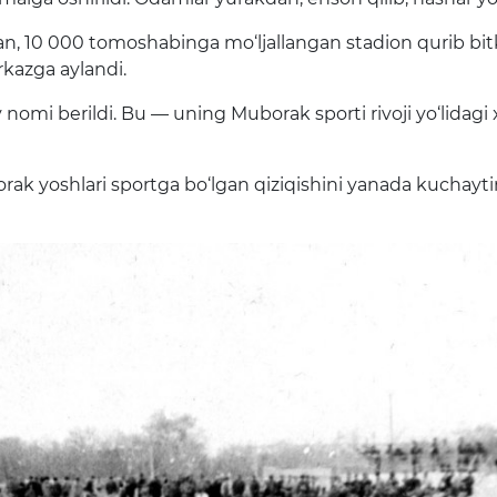
, 10 000 tomoshabinga mo‘ljallangan stadion qurib bitkazi
kazga aylandi.
berildi. Bu — uning Muborak sporti rivoji yo‘lidagi xizma
ak yoshlari sportga bo‘lgan qiziqishini yanada kuchay