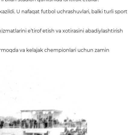
ldi. U nafaqat futbol uchrashuvlari, balki turli sport
tlarini e’tirof etish va xotirasini abadiylashtirish
tirmoqda va kelajak chempionlari uchun zamin