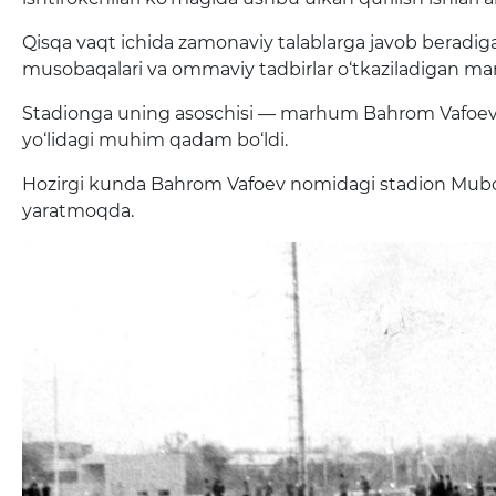
Qisqa vaqt ichida zamonaviy talablarga javob beradigan
musobaqalari va ommaviy tadbirlar o‘tkaziladigan mar
Stadionga uning asoschisi — marhum Bahrom Vafoev nomi 
yo‘lidagi muhim qadam bo‘ldi.
Hozirgi kunda Bahrom Vafoev nomidagi stadion Mubor
yaratmoqda.