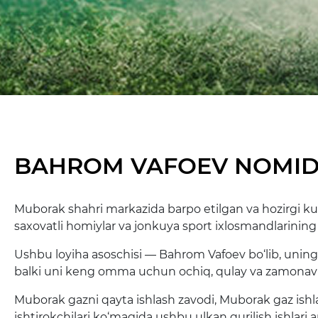
BAHROM VAFOEV NOMIDA
Muborak shahri markazida barpo etilgan va hozirgi ku
saxovatli homiylar va jonkuya sport ixlosmandlarining
Ushbu loyiha asoschisi — Bahrom Vafoev bo‘lib, uning t
balki uni keng omma uchun ochiq, qulay va zamonaviy
Muborak gazni qayta ishlash zavodi, Muborak gaz ishl
ishtirokchilari ko‘magida ushbu ulkan qurilish ishlari a