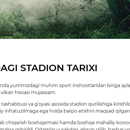
GI STADION TARIXI
nda yurtimizdagi muhim sport inshootlaridan biriga ayla
 ulkan hissasi mujassam.
ashabbusi va g‘oyasi asosida stadion qurilishiga kirishild
 infratuzilmaga ega holda barpo etishni maqsad qilgan 
ab chiqarish boshqarmasi hamda boshqa mahalliy korxonal
malga oshirildi. Odamlar yurakdan, ehson qilib, hashar yo‘li