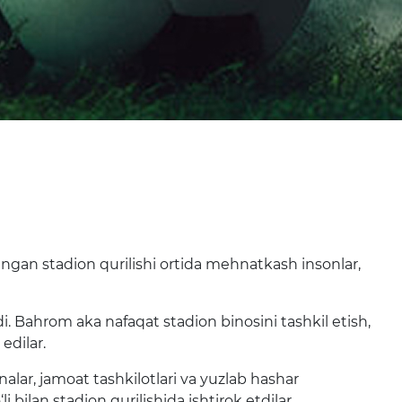
ngan stadion qurilishi ortida mehnatkash insonlar,
i. Bahrom aka nafaqat stadion binosini tashkil etish,
edilar.
ar, jamoat tashkilotlari va yuzlab hashar
 bilan stadion qurilishida ishtirok etdilar.