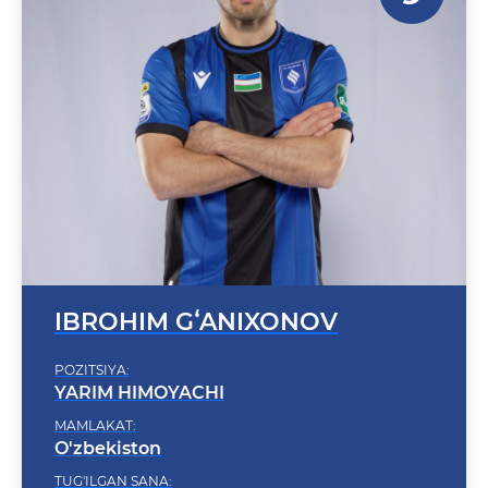
IBROHIM GʻANIXONOV
POZITSIYA:
YARIM HIMOYACHI
MAMLAKAT:
O'zbekiston
TUG'ILGAN SANA:
2000-07-14