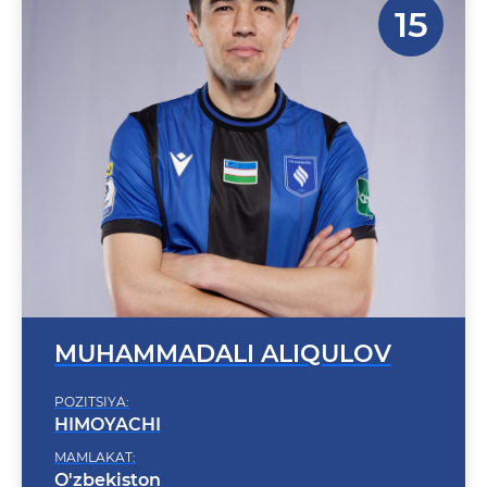
MUHAMMADALI ALIQULOV
POZITSIYA:
HIMOYACHI
MAMLAKAT:
O'zbekiston
TUG'ILGAN SANA: