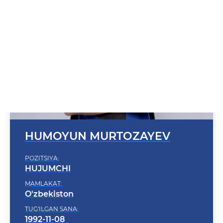
HUMOYUN MURTOZAYEV
POZITSIYA:
HUJUMCHI
MAMLAKAT:
O'zbekiston
TUG'ILGAN SANA:
1992-11-08