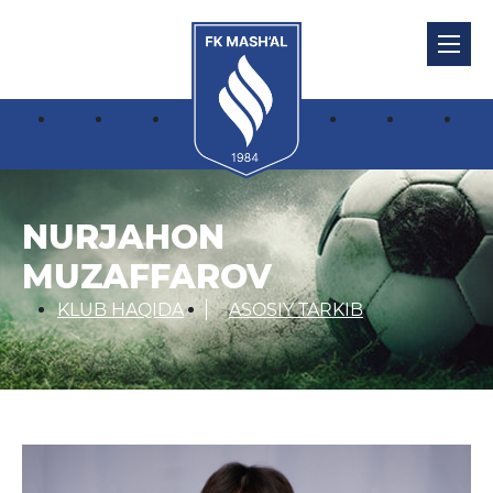
NURJAHON
MUZAFFAROV
KLUB HAQIDA
ASOSIY TARKIB