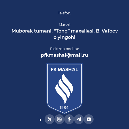
Telefon:
Manzil:
Muborak tumani, “Tong” maxallasi, B. Vafoev
o’yingohi
Elektron pochta:
pfkmashal@mail.ru