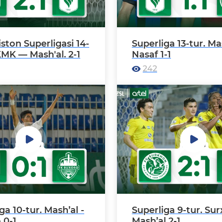
ston Superligasi 14-
Superliga 13-tur. Mas
KMK — Mash'al. 2-1
Nasaf 1-1
242
ga 10-tur. Mash’al -
Superliga 9-tur. Sur
 0-1
Mash’al 2-1