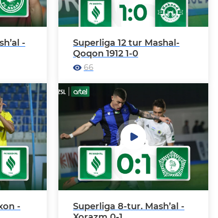
h’al -
Superliga 12 tur Mashal-
Qoqon 1912 1-0
66
xon -
Superliga 8-tur. Mash’al -
Xorazm 0-1