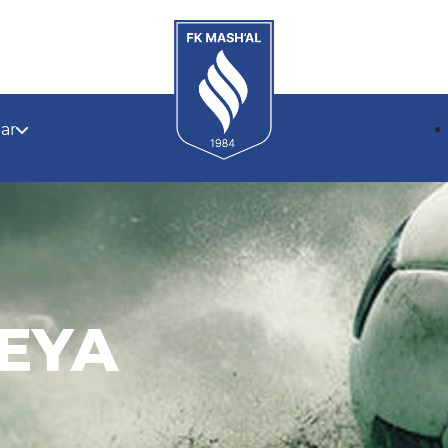
lar
EYA