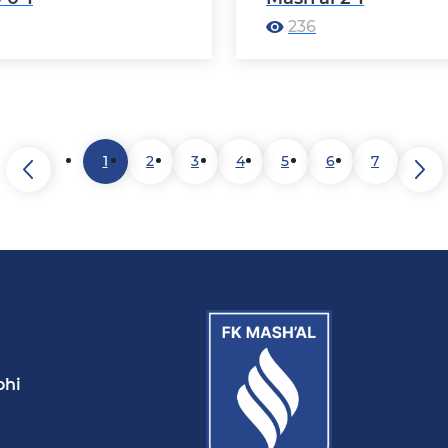
236
1
2
3
4
5
6
7
ohi