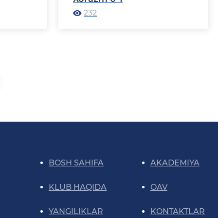
232
BOSH SAHIFA
AKADEMIYA
KLUB HAQIDA
OAV
YANGILIKLAR
KONTAKTLAR