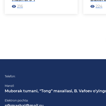
216
224
Telefon:
Manzil:
Muborak tumani, “Tong” maxallasi, B. Vafoev o’ying
Elektron pochta:
pfkmashal@mail.ru