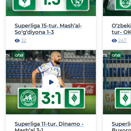
Superliga 15-tur. Mash’al-
O‘zbeki
So‘g‘diyona 1-3
tur- O
32
247
Superliga 11-tur. Dinamo -
Superli
Mash’al 3-1
Buxoro