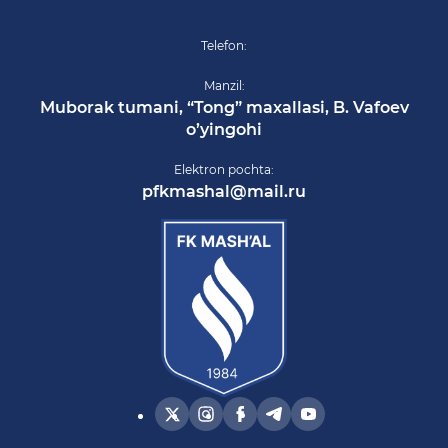
Telefon:
Manzil:
Muborak tumani, “Tong” maxallasi, B. Vafoev
o’yingohi
Elektron pochta:
pfkmashal@mail.ru