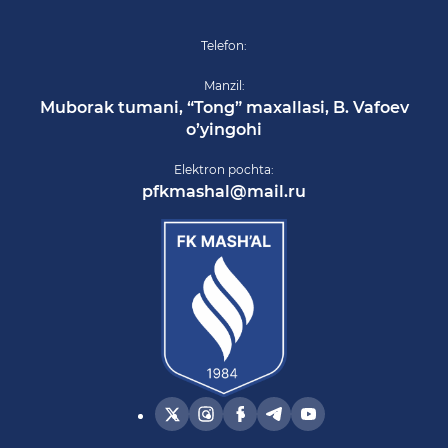
Telefon:
Manzil:
Muborak tumani, “Tong” maxallasi, B. Vafoev
o’yingohi
Elektron pochta:
pfkmashal@mail.ru