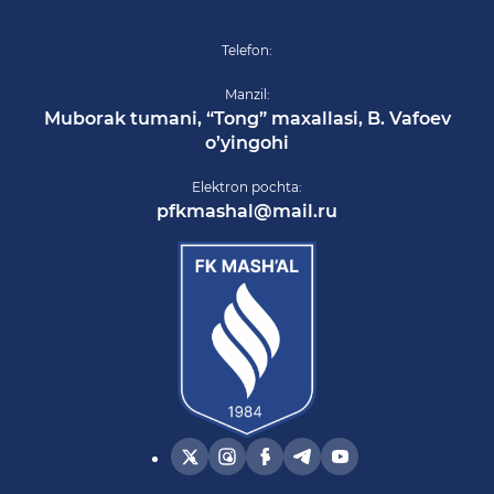
Telefon:
Manzil:
Muborak tumani, “Tong” maxallasi, B. Vafoev
o’yingohi
Elektron pochta:
pfkmashal@mail.ru