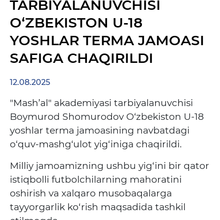
TARBIYALANUVCHISI
O‘ZBEKISTON U-18
YOSHLAR TERMA JAMOASI
SAFIGA CHAQIRILDI
12.08.2025
"Mash’al" akademiyasi tarbiyalanuvchisi
Boymurod Shomurodov O‘zbekiston U-18
yoshlar terma jamoasining navbatdagi
o‘quv-mashg‘ulot yig‘iniga chaqirildi.
Milliy jamoamizning ushbu yig‘ini bir qator
istiqbolli futbolchilarning mahoratini
oshirish va xalqaro musobaqalarga
tayyorgarlik ko‘rish maqsadida tashkil