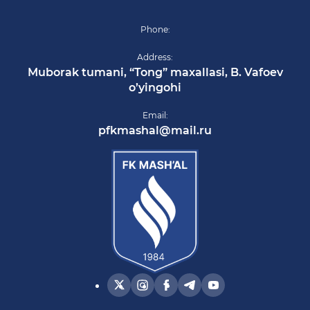
Phone:
Address:
Muborak tumani, “Tong” maxallasi, B. Vafoev
o’yingohi
Email:
pfkmashal@mail.ru