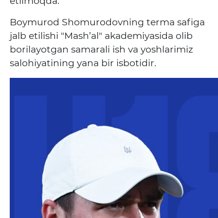
etilmoqda.
Boymurod Shomurodovning terma safiga
jalb etilishi "Mash’al" akademiyasida olib
borilayotgan samarali ish va yoshlarimiz
salohiyatining yana bir isbotidir.