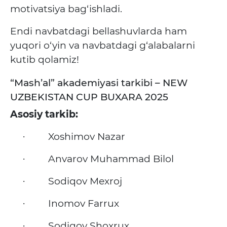
motivatsiya bag‘ishladi.
Endi navbatdagi bellashuvlarda ham
yuqori o‘yin va navbatdagi g‘alabalarni
kutib qolamiz!
“Mash’al” akademiyasi tarkibi – NEW
UZBEKISTAN CUP BUXARA 2025
Asosiy tarkib:
Xoshimov Nazar
·
Anvarov Muhammad Bilol
·
Sodiqov Mexroj
·
Inomov Farrux
·
Sodiqov Shoxrux
·