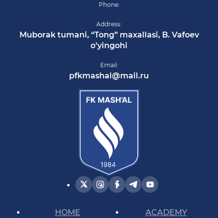
Phone:
Address:
Muborak tumani, “Tong” maxallasi, B. Vafoev
o’yingohi
Email:
pfkmashal@mail.ru
HOME
ACADEMY