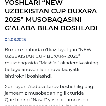
YOSHLARI “NEW
UZBEKISTAN CUP BUXARA
2025” MUSOBAQASINI
G‘ALABA BILAN BOSHLADI
04.08.2025
Buxoro shahrida o‘tkazilayotgan “NEW
UZBEKISTAN CUP BUXARA 2025”
musobaqasida “Mash’al” akademiyasining
tarbiyalanuvchilari muvaffaqiyatli
ishtirokni boshlashdi.
Xumoyun Abdusattarov boshchiligidagi
jamoamiz musobaqaning ilk turida
Qarshining “Nasaf” yoshlar jamoasiga