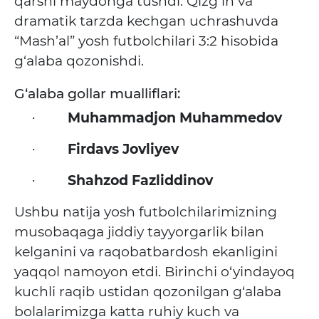
qarshi maydonga tushdi. Qizg‘in va
dramatik tarzda kechgan uchrashuvda
“Mash’al” yosh futbolchilari 3:2 hisobida
g‘alaba qozonishdi.
G‘alaba gollar mualliflari:
Muhammadjon Muhammedov
·
Firdavs Jovliyev
·
Shahzod Fazliddinov
·
Ushbu natija yosh futbolchilarimizning
musobaqaga jiddiy tayyorgarlik bilan
kelganini va raqobatbardosh ekanligini
yaqqol namoyon etdi. Birinchi o‘yindayoq
kuchli raqib ustidan qozonilgan g‘alaba
bolalarimizga katta ruhiy kuch va