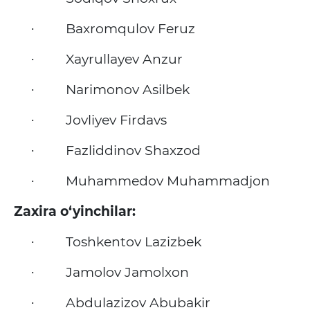
Baxromqulov Feruz
·
Xayrullayev Anzur
·
Narimonov Asilbek
·
Jovliyev Firdavs
·
Fazliddinov Shaxzod
·
Muhammedov Muhammadjon
·
Zaxira o‘yinchilar:
Toshkentov Lazizbek
·
Jamolov Jamolxon
·
Abdulazizov Abubakir
·