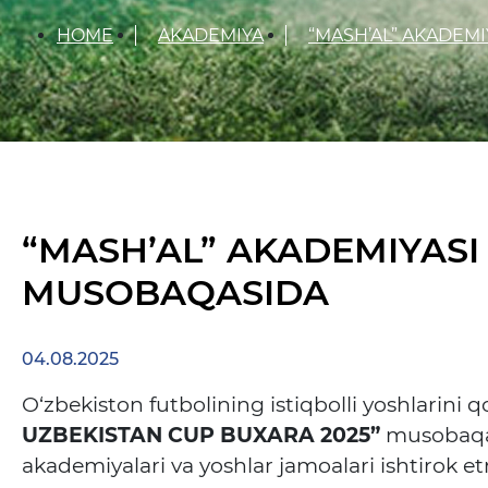
HOME
AKADEMIYA
“MASH’AL” AKADEM
“MASH’AL” AKADEMIYASI
MUSOBAQASIDA
04.08.2025
O‘zbekiston futbolining istiqbolli yoshlarini
UZBEKISTAN CUP BUXARA 2025”
musobaqas
akademiyalari va yoshlar jamoalari ishtirok 