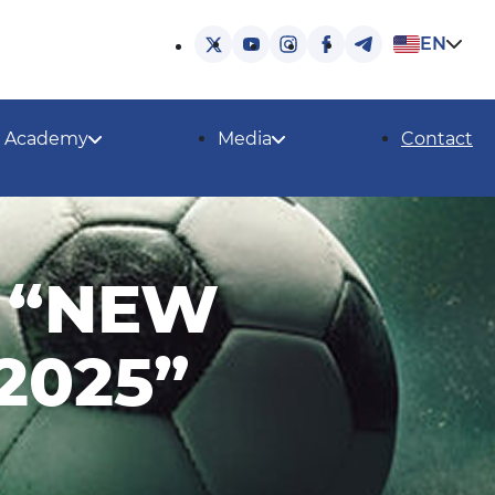
EN
Academy
Media
Contact
– “NEW
2025”