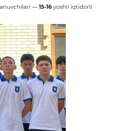
lanuvchilari —
15-16
yoshli iqtidorli