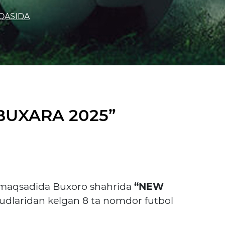
AQASIDA
BUXARA 2025”
ish maqsadida Buxoro shahrida
“NEW
udlaridan kelgan 8 ta nomdor futbol