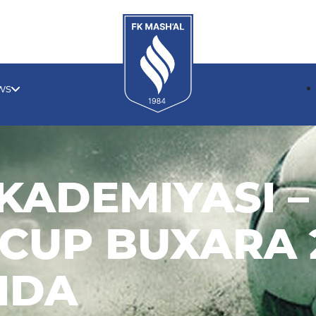
ws
KADEMIYASI 
CUP BUXARA 
IDA