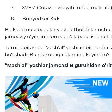
7.
XVFM (Xorazm viloyati futbol maktabi
8.
Bunyodkor Kids
Bu kabi musobaqalar yosh futbolchilar uchun 
jamoaviy o‘yin, intizom va g‘alabaga ishonch 
Turnir doirasida “Mash’al” yoshlari bir necha
bo‘lishadi. Bu musobaqa ularning keyingi o‘s
“Mash’al” yoshlar jamoasi B guruhidan o‘ri