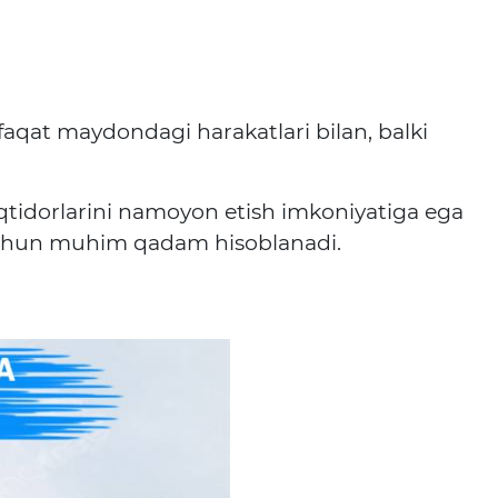
faqat maydondagi harakatlari bilan, balki
iqtidorlarini namoyon etish imkoniyatiga ega
i uchun muhim qadam hisoblanadi.