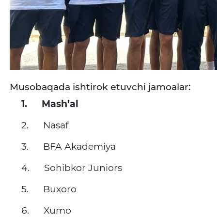
Musobaqada ishtirok etuvchi jamoalar:
1.
Mash’al
2.
Nasaf
3.
BFA Akademiya
4.
Sohibkor Juniors
5.
Buxoro
6.
Xumo