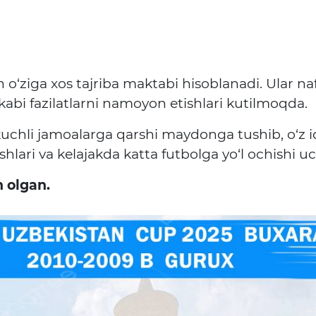
)
o‘ziga xos tajriba maktabi hisoblanadi. Ular na
kabi fazilatlarni namoyon etishlari kutilmoqda.
 kuchli jamoalarga qarshi maydonga tushib, o‘z 
ishlari va kelajakda katta futbolga yo‘l ochish
n olgan.