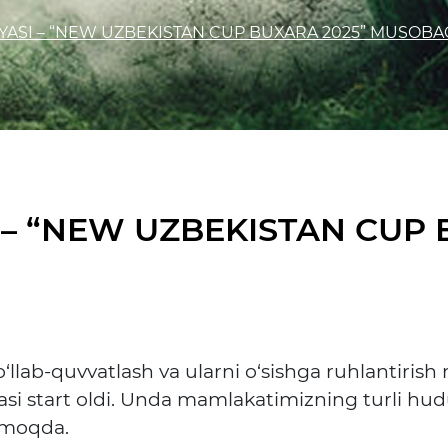
IYASI – “NEW UZBEKISTAN CUP BUXARA 2025” MUSOB
 – “NEW UZBEKISTAN CUP 
 qo‘llab-quvvatlash va ularni o‘sishga ruhlantir
i start oldi. Unda mamlakatimizning turli hud
etmoqda.