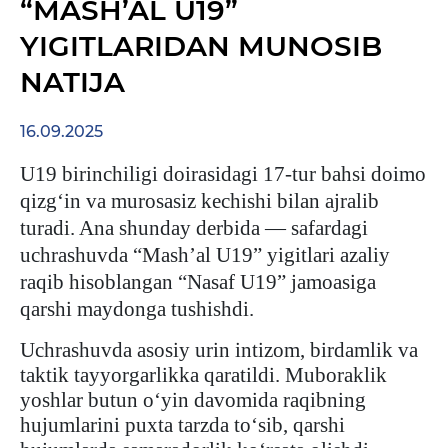
“MASH’AL U19”
YIGITLARIDAN MUNOSIB
NATIJA
16.09.2025
U19 birinchiligi doirasidagi 17-tur bahsi doimo
qizg‘in va murosasiz kechishi bilan ajralib
turadi. Ana shunday derbida — safardagi
uchrashuvda “Mash’al U19” yigitlari
azaliy
raqib hisoblangan “Nasaf U19” jamoasiga
qarshi maydonga tushishdi.
Uchrashuvda asosiy urin intizom, birdamlik va
taktik tayyorgarlikka qaratildi. Muboraklik
yoshlar butun o‘yin davomida raqibning
hujumlarini puxta tarzda to‘sib, qarshi