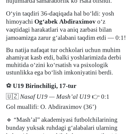
hujumlarda samaradorlik ko‘rsata olishdi.
O‘yin taqdiri 36-daqiqada hal bo‘ldi: yosh
himoyachi
Og‘abek
Abdiraximov
o‘z
vaqtidagi harakatlari va aniq zarbasi bilan
jamoamizga zarur g‘alabani taqdim etdi — 0:1!
Bu natija nafaqat tur ochkolari uchun muhim
ahamiyat kasb etdi, balki yoshlarimizda derbi
muhitida o‘zini ko‘rsatish va psixologik
ustunlikka ega bo‘lish imkoniyatini berdi.
⚽
U19 Birinchiligi, 17-tur
🇺🇿
Nasaf U19 — Mash’al U19
👉
0:1
Gol muallifi:
O.
Abdiraximov (36’)
🔹
“Mash’al” akademiyasi futbolchilarining
bunday yuksak ruhdagi g‘alabalari ularning