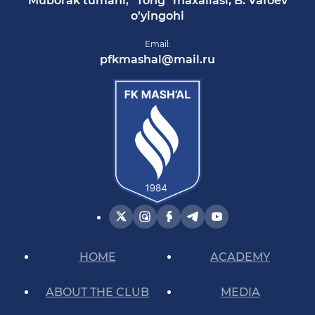
Muborak tumani, “Tong” maxallasi, B. Vafoev
o’yingohi
Email:
pfkmashal@mail.ru
HOME
ACADEMY
ABOUT THE CLUB
MEDIA