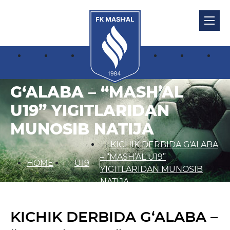
KICHIK DERBIDA
G‘ALABA – “MASH’AL
U19” YIGITLARIDAN
MUNOSIB NATIJA
KICHIK DERBIDA G‘ALABA
– “MASH’AL U19”
HOME
U19
YIGITLARIDAN MUNOSIB
NATIJA
KICHIK DERBIDA G‘ALABA –