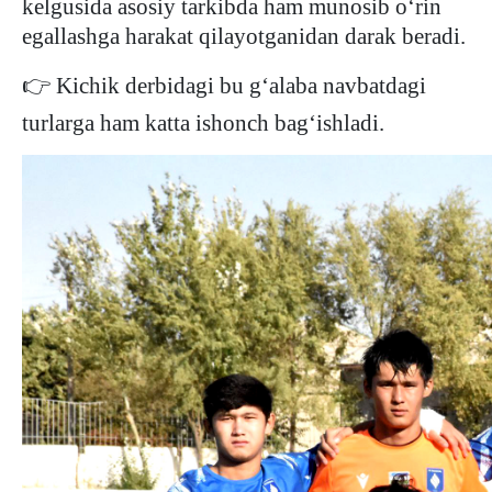
kelgusida asosiy tarkibda ham munosib o‘rin
egallashga harakat qilayotganidan darak beradi.
👉
Kichik derbidagi bu g‘alaba navbatdagi
turlarga ham katta ishonch bag‘ishladi.