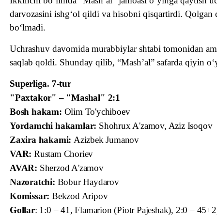
Ikkinchi bo‘limda “Mash’al” jamoasi o‘yinga qaytish u
darvozasini ishg‘ol qildi va hisobni qisqartirdi. Qolga
bo‘lmadi.
Uchrashuv davomida murabbiylar shtabi tomonidan amalg
saqlab qoldi.
Shunday qilib, “Mash’al” safarda qiyin o‘
Superliga. 7-tur
"Paxtakor" – "Mashal" 2:1
Bosh hakam:
Olim To'ychiboev
Yordamchi hakamlar:
Shohrux A'zamov, Aziz Isoqov
Zaxira hakami:
Azizbek Jumanov
VAR:
Rustam Choriev
AVAR:
Sherzod A'zamov
Nazoratchi:
Bobur Haydarov
Komissar:
Bekzod Aripov
Gollar
: 1:0 – 41, Flamarion (Piotr Pajeshak), 2:0 – 45+2