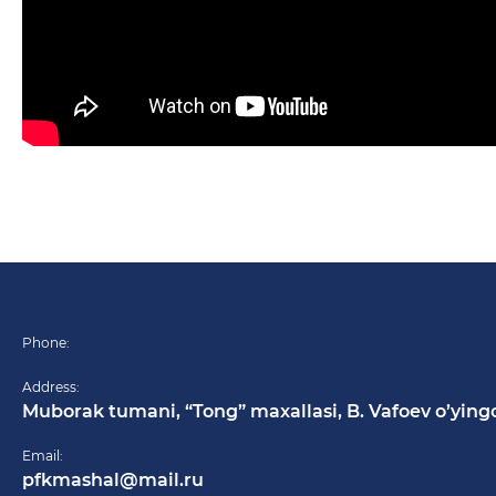
Phone:
Address:
Muborak tumani, “Tong” maxallasi, B. Vafoev o’ying
Email:
pfkmashal@mail.ru