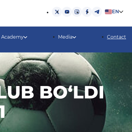
EN
Academy
Media
Contact
LUB BO‘LDI
1