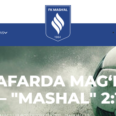
ws
AFARDA MAG‘
– "MASHAL" 2:
MAG‘LUB BO‘LDI "PAXTAKOR" – "MASHAL" 2:1