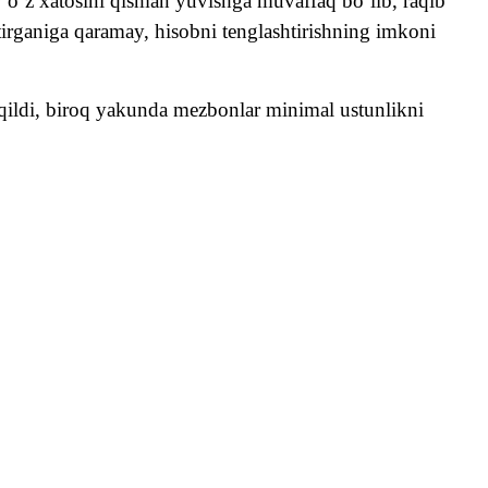
 o‘z xatosini qisman yuvishga muvaffaq bo‘lib, raqib
tirganiga qaramay, hisobni tenglashtirishning imkoni
qildi, biroq yakunda mezbonlar minimal ustunlikni