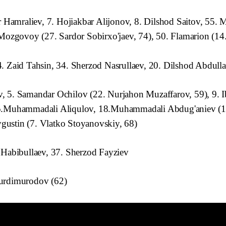
amraliev, 7. Hojiakbar Alijonov, 8. Dilshod Saitov, 55.
Mozgovoy (27. Sardor Sobirxo'jaev, 74), 50. Flamarion (14
. Zaid Tahsin, 34.
Sherzod Nasrullaev, 20. Dilshod Abdull
, 5. Samandar Ochilov (22. Nurjahon Muzaffarov, 59), 9. I
5.Muhammadali Aliqulov, 18.Muhammadali Abdug'aniev (13.
ustin (7. Vlatko Stoyanovskiy, 68)
 Habibullaev, 37. Sherzod Fayziev
Turdimurodov (62)