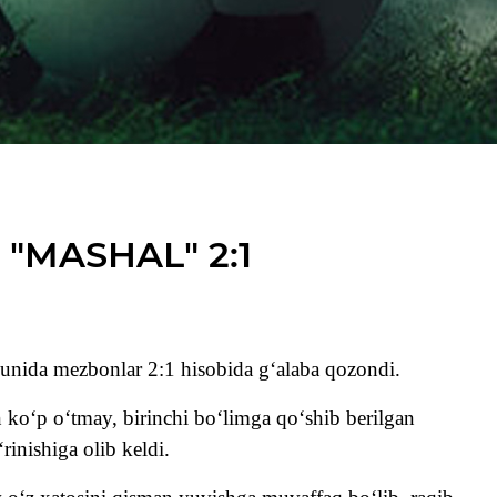
"MASHAL" 2:1
unida mezbonlar 2:1 hisobida g‘alaba qozondi.
 ko‘p o‘tmay, birinchi bo‘limga qo‘shib berilgan
inishiga olib keldi.