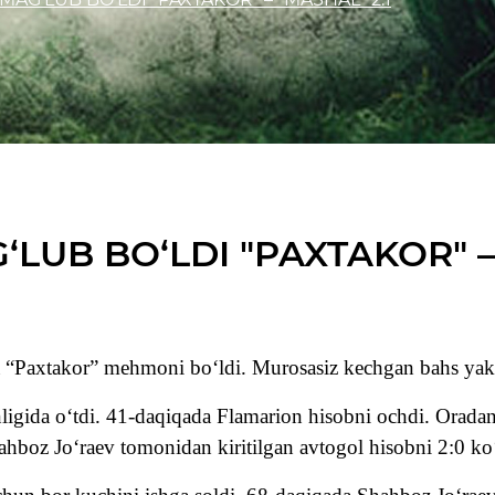
LUB BO‘LDI "PAXTAKOR" – 
da “Paxtakor” mehmoni bo‘ldi. Murosasiz kechgan bahs yak
igida o‘tdi. 41-daqiqada Flamarion hisobni ochdi. Oradan
hboz Jo‘raev tomonidan kiritilgan avtogol hisobni 2:0 ko‘r