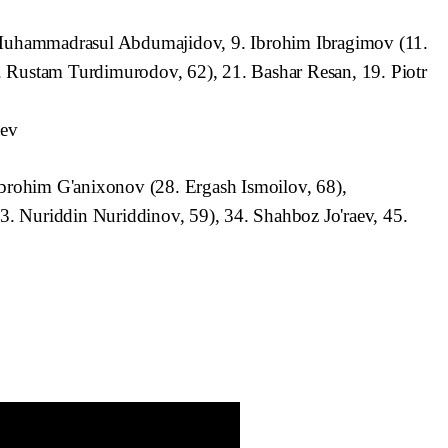
 Muhammadrasul Abdumajidov, 9. Ibrohim Ibragimov (11.
. Rustam Turdimurodov, 62), 21. Bashar Resan, 19. Piotr
aev
brohim G'anixonov (28. Ergash Ismoilov, 68),
 Nuriddin Nuriddinov, 59), 34. Shahboz Jo'raev, 45.