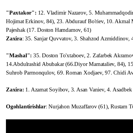
"Paxtakor":
12. Vladimir Nazarov, 5. Muhammadqodir H
Hojimat Erkinov, 84), 23. Abdurauf Bo'riev, 10. Akmal 
Pajeshak (17. Doston Hamdamov, 61)
Zaxira
: 35. Sanjar Quvvatov, 3. Shahzod Azmiddinov, 4
"Mashal":
35. Doston To'xtaboev, 2. Zafarbek Akramov
14.Abdulrashid Abubakar (66.Diyor Mamataliev, 84), 1
Suhrob Parmonqulov, 69. Roman Xodjaev, 97. Chidi Avg
Zaxira:
1. Azamat Soyibov, 3. Asan Vaniev, 4. Asadbek
Ogohlantirishlar
: Nurjahon Muzaffarov (61), Rustam 