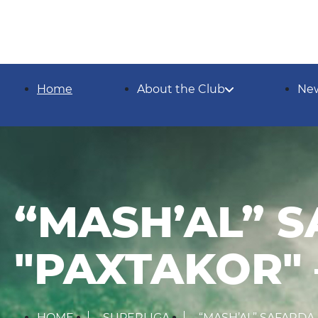
Home
About the Club
Ne
“MASH’AL” S
"PAXTAKOR" 
HOME
SUPERLIGA
“MASH’AL” SAFARDA 