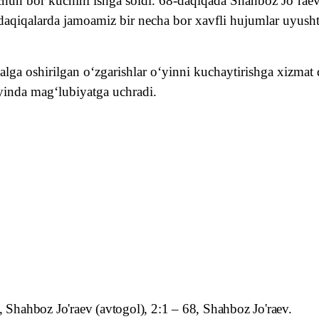
chun bor kuchini ishga soldi. 68-daqiqada Shahboz Jo‘raev
n daqiqalarda jamoamiz bir necha bor xavfli hujumlar uyush
a oshirilgan o‘zgarishlar o‘yinni kuchaytirishga xizmat 
yinda mag‘lubiyatga uchradi.
, Shahboz Jo'raev (avtogol), 2:1 – 68, Shahboz Jo'raev.