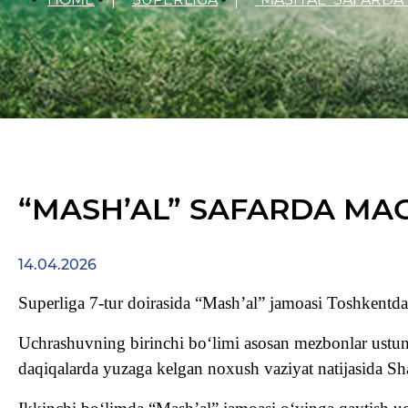
“MASH’AL” SAFARDA MAG‘
14.04.2026
Superliga 7-tur doirasida “Mash’al” jamoasi Toshkent
Uchrashuvning birinchi bo‘limi asosan mezbonlar ustunl
daqiqalarda yuzaga kelgan noxush vaziyat natijasida Sha