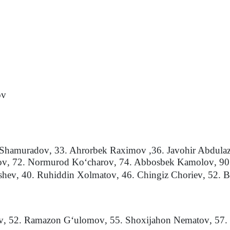
ov
 Shamuradov
,
33. Ahrorbek Raximov ,36. Javohir Abdula
ov
,
72. Normurod Ko‘charov
,
74. Abbosbek Kamolov
,
90
shev
,
40. Ruhiddin Xolmatov
,
46. Chingiz Choriev
,
52. B
v
,
52. Ramazon G‘ulomov
,
55. Shoxijahon Nematov
,
57.