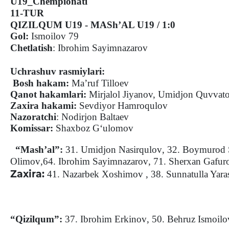
U19_Chempionati
11-TUR
QIZILQUM U19
-
MASh’AL U19 / 1:0
Gol:
Ismoilov 79
Chetlatish
:
Ibrohim
Sayimnazarov
Uchrashuv rasmiylari:
Bosh hakam:
Ma’ruf Tilloev
Qanot hakamlari:
Mirjalol Jiyanov, Umidjon Quvvat
Zaxira hakami:
Sevdiyor Hamroqulov
Nazoratchi
: Nodirjon Baltaev
Komissar:
Shaxboz G‘ulomov
“Mash’al”:
31. Umidjon Nasirqulov
,
32. Boymurod
Olimov
,
64. Ibrohim Sayimnazarov
,
71. Sherxan Gafur
Zaxira:
41. Nazarbek Xoshimov
,
38. Sunnatulla Yara
“Qizilqum”:
37. Ibrohim Erkinov
,
50. Behruz Ismoilo