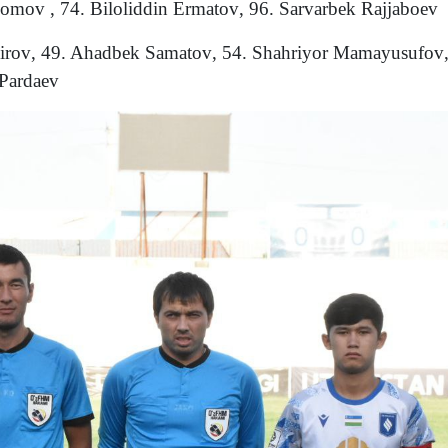
alomov
,
74. Biloliddin Ermatov
,
96. Sarvarbek Rajjaboev
irov
,
49. Ahadbek Samatov
,
54. Shahriyor Mamayusufov
Pardaev