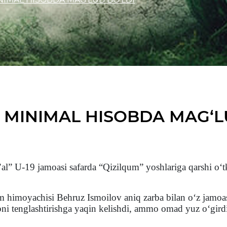
A MINIMAL HISOBDA MAG‘L
l” U-19 jamoasi safarda “Qizilqum” yoshlariga qarshi o‘
himoyachisi Behruz Ismoilov aniq zarba bilan o‘z jamoasi
bni tenglashtirishga yaqin kelishdi, ammo omad yuz o‘gird