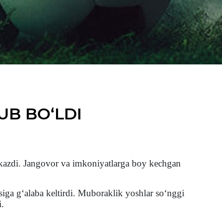
UB BO‘LDI
tkazdi. Jangovor va imkoniyatlarga boy kechgan
ga g‘alaba keltirdi. Muboraklik yoshlar so‘nggi
i.