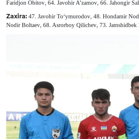
Faridjon Obitov
,
64. Javohir A’zamov
,
66. Jahongir S
Zaxira:
47. Javohir To‘ymurodov
,
48. Hondamir Nod
Nodir Boltaev
,
68. Asrorboy Qilichev
,
73. Jamshidbek 