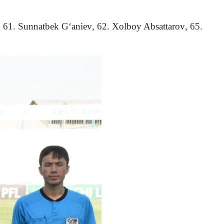
,
61. Sunnatbek G‘aniev
,
62.
Xolboy Absattarov
,
65.