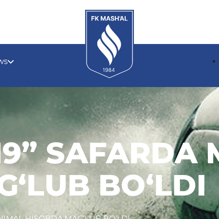
ws
19” SAFARDA 
‘LUB BO‘LDI
INIMAL HISOBDA MAG‘LUB BO‘LDI