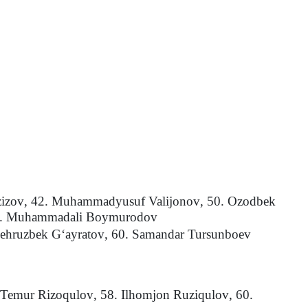
zizov
,
42. Muhammadyusuf Valijonov
,
50. Ozodbek
. Muhammadali Boymurodov
ehruzbek G‘ayratov
,
60. Samandar Tursunboev
 Temur Rizoqulov
,
58. Ilhomjon Ruziqulov
,
60.