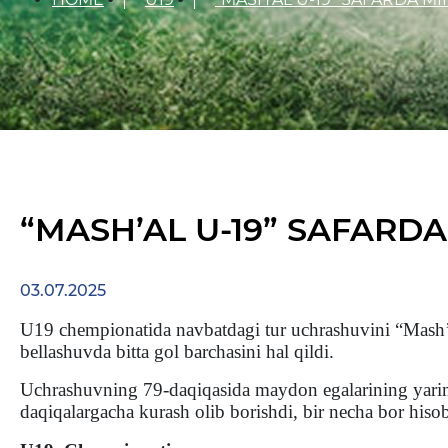
“MASH’AL U-19” SAFARD
03.07.2025
U19 chempionatida navbatdagi tur uchrashuvini “Mash’a
bellashuvda bitta gol barchasini hal qildi.
Uchrashuvning 79-daqiqasida maydon egalarining yarim 
daqiqalargacha kurash olib borishdi, bir necha bor hiso