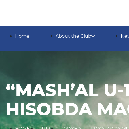
Home
About the Club
Ne
“MASH’AL U-
HISOBDA MAG
HOME
U19
“MASH’AL U-19” SAFARDA M