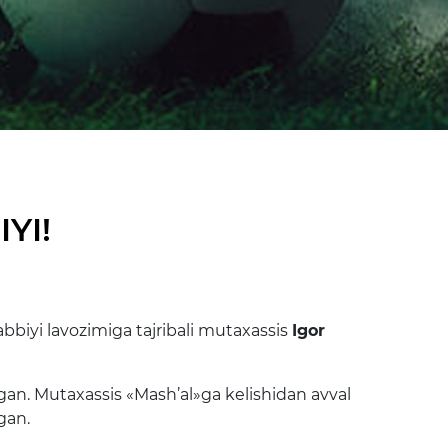
YI!
biyi lavozimiga tajribali mutaxassis
Igor
gan. Mutaxassis «Mash’al»ga kelishidan avval
gan.