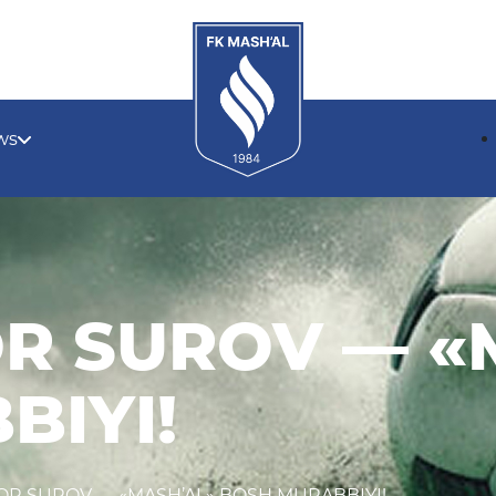
ws
OR SUROV — «
BIYI!
OR SUROV — «MASH’AL» BOSH MURABBIYI!