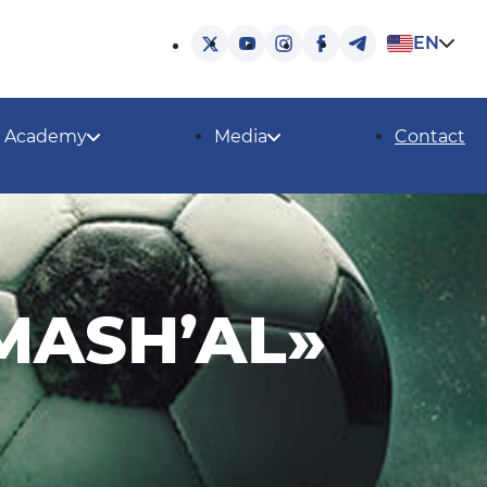
EN
Academy
Media
Contact
MASH’AL»