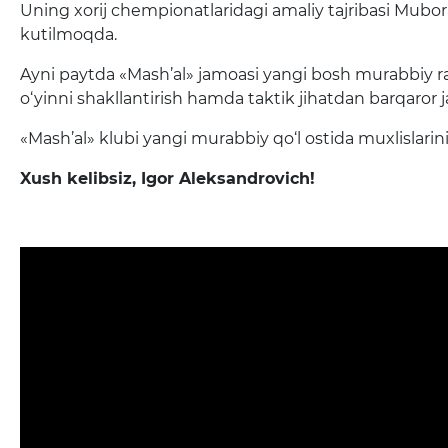
Uning xorij chempionatlaridagi amaliy tajribasi Mub
kutilmoqda.
Ayni paytda «Mash’al» jamoasi yangi bosh murabbiy ra
o‘yinni shakllantirish hamda taktik jihatdan barqaror
«Mash’al» klubi yangi murabbiy qo‘l ostida muxlislarini 
Xush kelibsiz, Igor Aleksandrovich!