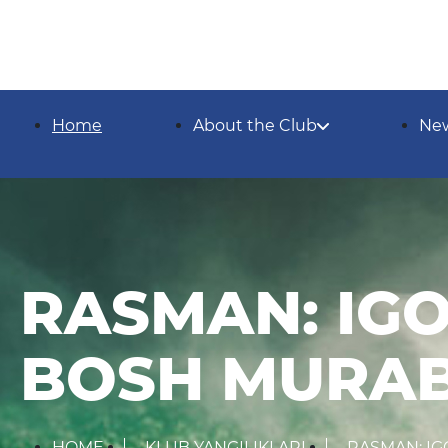
Home
About the Club
Ne
RASMAN: IG
BOSH MURAB
HOME
KLUB YANGILIKLARI
RASMAN: IG