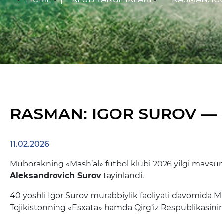
RASMAN: IGOR SUROV — 
11.02.2026
Muborakning «Mash’al» futbol klubi 2026 yilgi mavsu
Aleksandrovich Surov
tayinlandi.
40 yoshli Igor Surov murabbiylik faoliyati davomida M
Tojikistonning «Esxata» hamda Qirg‘iz Respublikasinin