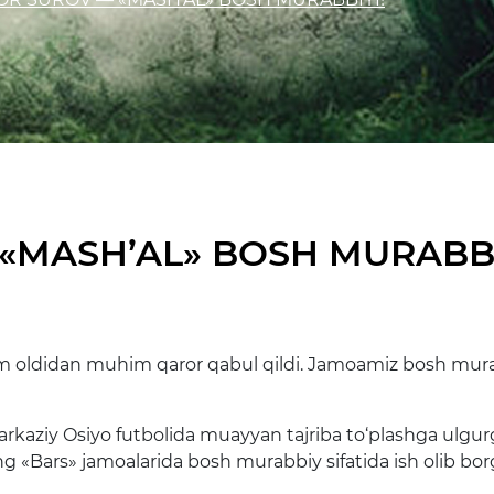
«MASH’AL» BOSH MURABBI
m oldidan muhim qaror qabul qildi. Jamoamiz bosh murab
arkaziy Osiyo futbolida muayyan tajriba to‘plashga ulgur
g «Bars» jamoalarida bosh murabbiy sifatida ish olib bor