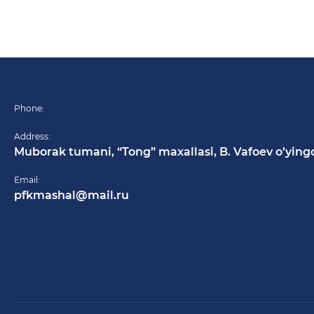
Phone:
Address:
Muborak tumani, “Tong” maxallasi, B. Vafoev o’ying
Email:
pfkmashal@mail.ru