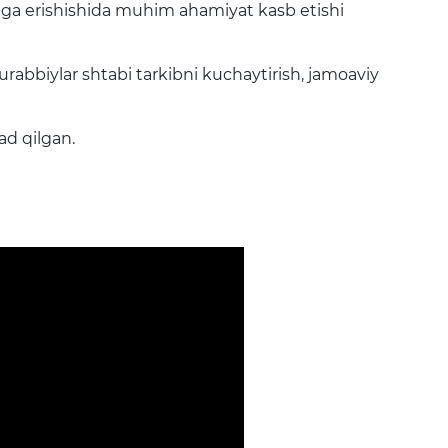
iga erishishida muhim ahamiyat kasb etishi
abbiylar shtabi tarkibni kuchaytirish, jamoaviy
ad qilgan.