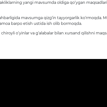
orakliklarning yangi mavsumda oldiga qo‘ygan maqsadlar
hbarligida mavsumga qizg‘in tayyorgarlik ko‘rmoqda. Mur
 jamoa barpo etish ustida ish olib bormoqda.
chiroyli o‘yinlar va g‘alabalar bilan xursand qilishni maqs