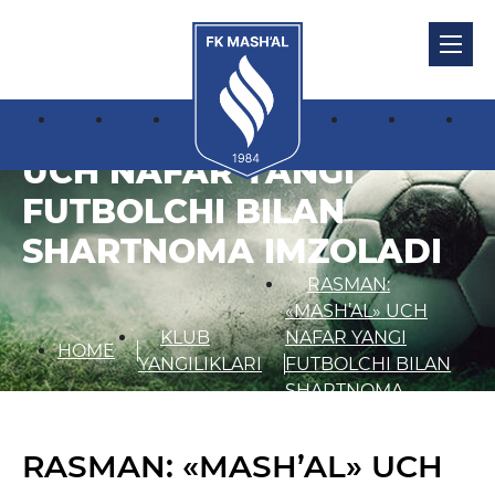
RASMAN: «MASH’AL»
UCH NAFAR YANGI
FUTBOLCHI BILAN
SHARTNOMA IMZOLADI
RASMAN:
«MASH’AL» UCH
KLUB
NAFAR YANGI
HOME
YANGILIKLARI
FUTBOLCHI BILAN
SHARTNOMA
IMZOLADI
RASMAN: «MASH’AL» UCH