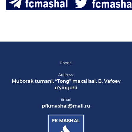
Phone:
Address:
Muborak tumani, “Tong” maxallasi, B. Vafoev
o’yingohi
Email:
pfkmashal@mail.ru