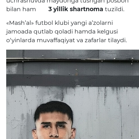
uchrashuvda maydonga tushgan posbon
bilan ham
3 yillik shartnoma
tuzildi.
«Mash’al» futbol klubi yangi a’zolarni
jamoada qutlab qoladi hamda kelgusi
o‘yinlarda muvaffaqiyat va zafarlar tilaydi.