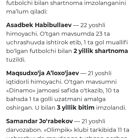
futbolchi bilan shartnoma imzolanganini
ma’lum qiladi:
Asadbek Habibullaev
— 22 yoshli
himoyachi. O‘tgan mavsumda 23 ta
uchrashuvda ishtirok etib, 1 ta gol muallifi
bo‘lgan futbolchi bilan
2 yillik shartnoma
tuzildi.
Maqsudxo‘ja A’loxo‘jaev
— 21 yoshli
iqtidorli himoyachi. O‘tgan mavsumni
«Dinamo» jamoasi safida o‘tkazib, 10 ta
bahsda 1 ta golli uzatmani amalga
oshirgan. U bilan
3 yillik bitim
imzolandi.
Samandar Jo‘rabekov
— 21 yoshli
darvozabon. «Olimpik» klubi tarkibida 11 ta