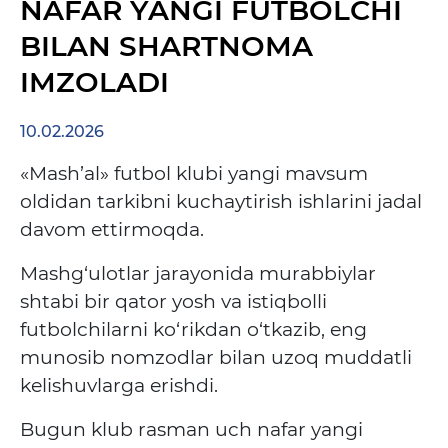
NAFAR YANGI FUTBOLCHI
BILAN SHARTNOMA
IMZOLADI
10.02.2026
«Mash’al» futbol klubi yangi mavsum
oldidan tarkibni kuchaytirish ishlarini jadal
davom ettirmoqda.
Mashg‘ulotlar jarayonida murabbiylar
shtabi bir qator yosh va istiqbolli
futbolchilarni ko‘rikdan o‘tkazib, eng
munosib nomzodlar bilan uzoq muddatli
kelishuvlarga erishdi.
Bugun klub rasman uch nafar yangi