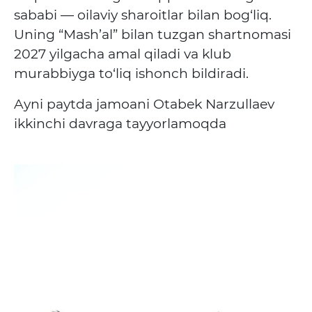
sababi — oilaviy sharoitlar bilan bog‘liq.
Uning “Mash’al” bilan tuzgan shartnomasi
2027 yilgacha amal qiladi va klub
murabbiyga to‘liq ishonch bildiradi.
Ayni paytda jamoani Otabek Narzullaev
ikkinchi davraga tayyorlamoqda