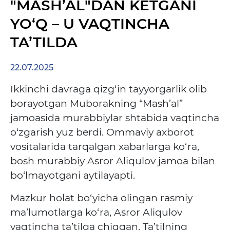
"MASH’AL"DAN KETGANI
YO‘Q – U VAQTINCHA
TA’TILDA
22.07.2025
Ikkinchi davraga qizg‘in tayyorgarlik olib
borayotgan Muborakning “Mash’al”
jamoasida murabbiylar shtabida vaqtincha
o‘zgarish yuz berdi. Ommaviy axborot
vositalarida tarqalgan xabarlarga ko‘ra,
bosh murabbiy Asror Aliqulov jamoa bilan
bo‘lmayotgani aytilayapti.
Mazkur holat bo‘yicha olingan rasmiy
ma’lumotlarga ko‘ra, Asror Aliqulov
vaqtincha ta’tilga chiqqan.
Ta’tilning