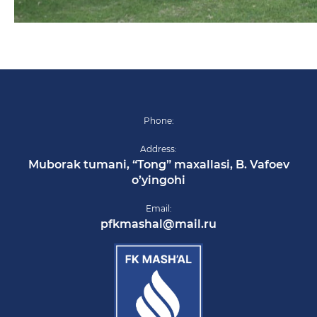
Phone:
Address:
Muborak tumani, “Tong” maxallasi, B. Vafoev
o’yingohi
Email:
pfkmashal@mail.ru