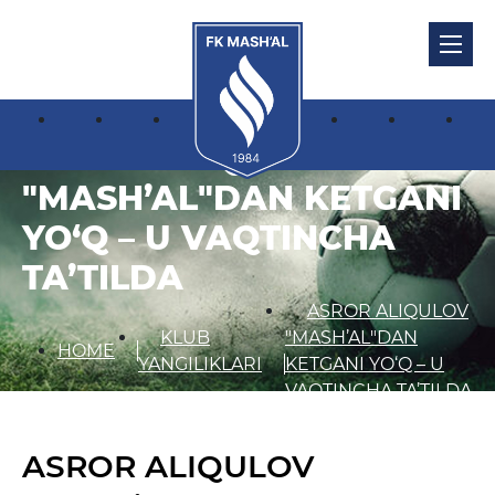
ASROR ALIQULOV
"MASH’AL"DAN KETGANI
YO‘Q – U VAQTINCHA
TA’TILDA
ASROR ALIQULOV
KLUB
"MASH’AL"DAN
HOME
YANGILIKLARI
KETGANI YO‘Q – U
VAQTINCHA TA’TILDA
ASROR ALIQULOV