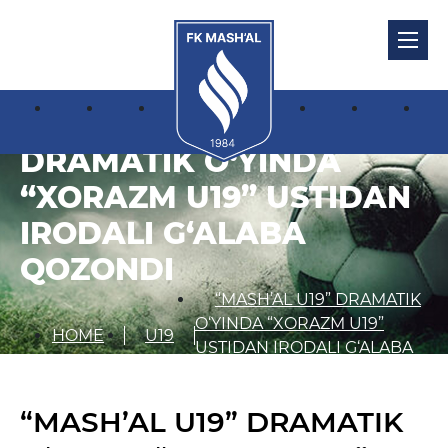
“MASH’AL U19”
DRAMATIK O‘YINDA
“XORAZM U19” USTIDAN
IRODALI G‘ALABA
QOZONDI
“MASH’AL U19” DRAMATIK
O‘YINDA “XORAZM U19”
HOME
U19
USTIDAN IRODALI G‘ALABA
QOZONDI
“MASH’AL U19” DRAMATIK