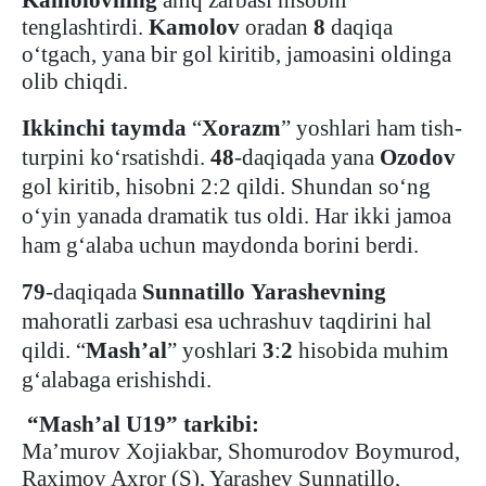
Kamolovning
aniq zarbasi hisobni
tenglashtirdi.
Kamolov
oradan
8
daqiqa
o‘tgach, yana bir gol kiritib, jamoasini oldinga
olib chiqdi.
Ikkinchi taymda
“
Xorazm
” yoshlari ham tish-
turpini ko‘rsatishdi.
48
-daqiqada yana
Ozodov
gol kiritib, hisobni 2:2 qildi. Shundan so‘ng
o‘yin yanada dramatik tus oldi. Har ikki jamoa
ham g‘alaba uchun maydonda borini berdi.
79
-daqiqada
Sunnatillo
Yarashevning
mahoratli zarbasi esa uchrashuv taqdirini hal
qildi. “
Mash’al
” yoshlari
3
:
2
hisobida muhim
g‘alabaga erishishdi.
“Mash’al U19” tarkibi:
Ma’murov Xojiakbar, Shomurodov Boymurod,
Raximov Axror (S), Yarashev Sunnatillo,