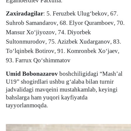
Egamberdiev Fatxulla.
Zaxiradagilar
:
5. Feruzbek Ulug‘bekov
,
67.
Suhrob Samandarov
,
68. Elyor Quramboev
,
70.
Mansur Xo‘jiyozov
,
74. Diyorbek
Sultonmurodov
,
75. Azizbek Xudarganov
,
83.
To‘lqinbek Botirov
,
91. Komronbek Xo‘jaev
,
93. Farrux Qo‘shimmatov
Umid
Bobonazarov
boshchiligidagi “Mash’al
U19” shogirdlari ushbu g‘alaba bilan turnir
jadvalidagi mavqeini mustahkamlab, keyingi
bahslarga ham yuqori kayfiyatda
tayyorlanmoqda.