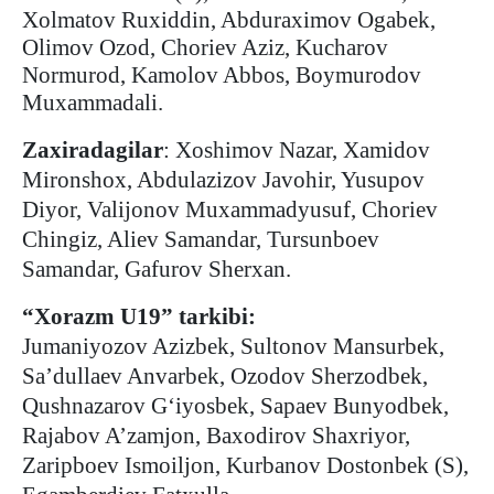
Xolmatov Ruxiddin, Abduraximov Ogabek,
Olimov Ozod, Choriev Aziz, Kucharov
Normurod, Kamolov Abbos, Boymurodov
Muxammadali.
Zaxiradagilar
: Xoshimov Nazar, Xamidov
Mironshox, Abdulazizov Javohir, Yusupov
Diyor, Valijonov Muxammadyusuf, Choriev
Chingiz, Aliev Samandar, Tursunboev
Samandar, Gafurov Sherxan.
“Xorazm U19” tarkibi:
Jumaniyozov Azizbek, Sultonov Mansurbek,
Sa’dullaev Anvarbek, Ozodov Sherzodbek,
Qushnazarov G‘iyosbek, Sapaev Bunyodbek,
Rajabov A’zamjon, Baxodirov Shaxriyor,
Zaripboev Ismoiljon, Kurbanov Dostonbek (S),