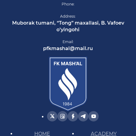
Phone:
Address:
Muborak tumani, “Tong” maxallasi, B. Vafoev
o’yingohi
Email:
pfkmashal@mail.ru
HOME
ACADEMY