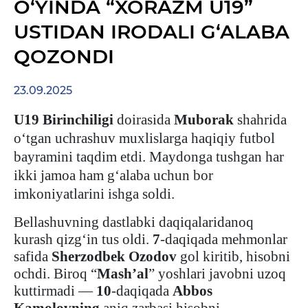
O‘YINDA “XORAZM U19”
USTIDAN IRODALI G‘ALABA
QOZONDI
23.09.2025
U19 Birinchiligi
doirasida
Muborak
shahrida
o‘tgan uchrashuv muxlislarga haqiqiy futbol
bayramini taqdim etdi. Maydonga tushgan har
ikki jamoa ham g‘alaba uchun bor
imkoniyatlarini ishga soldi.
Bellashuvning dastlabki daqiqalaridanoq
kurash qizg‘in tus oldi.
7
-daqiqada mehmonlar
safida
Sherzodbek
Ozodov
gol kiritib, hisobni
ochdi. Biroq “
Mash’al
” yoshlari javobni uzoq
kuttirmadi —
10
-daqiqada
Abbos