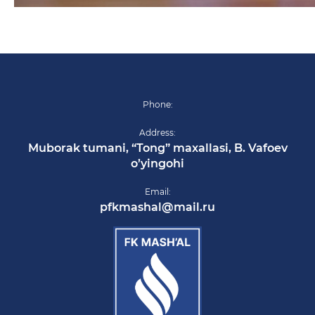
Phone:
Address:
Muborak tumani, “Tong” maxallasi, B. Vafoev
o’yingohi
Email:
pfkmashal@mail.ru