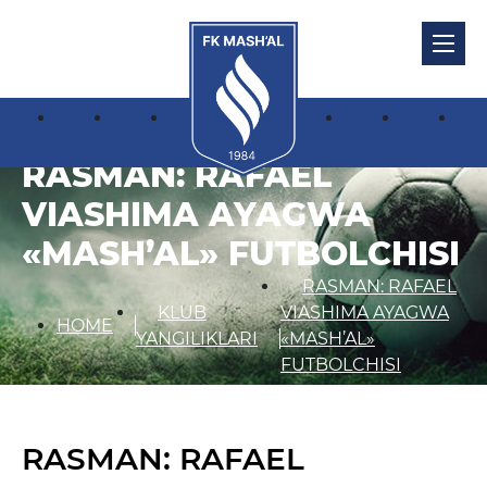
RASMAN: RAFAEL
VIASHIMA AYAGWA
«MASH’AL» FUTBOLCHISI
RASMAN: RAFAEL
KLUB
VIASHIMA AYAGWA
HOME
YANGILIKLARI
«MASH’AL»
FUTBOLCHISI
RASMAN: RAFAEL