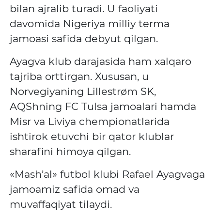
bilan ajralib turadi. U faoliyati
davomida Nigeriya milliy terma
jamoasi safida debyut qilgan.
Ayagva klub darajasida ham xalqaro
tajriba orttirgan. Xususan, u
Norvegiyaning
Lillestrøm SK
,
AQShning
FC Tulsa
jamoalari hamda
Misr va Liviya chempionatlarida
ishtirok etuvchi bir qator klublar
sharafini himoya qilgan.
«Mash’al» futbol klubi Rafael Ayagvaga
jamoamiz safida omad va
muvaffaqiyat tilaydi.