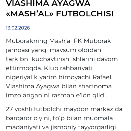
VIASHIMA AYAGWA
«MASH’AL» FUTBOLCHISI
13.02.2026
Muborakning
Mash’al FK Muborak
jamoasi yangi mavsum oldidan
tarkibni kuchaytirish ishlarini davom
ettirmoqda. Klub rahbariyati
nigeriyalik yarim himoyachi
Rafael
Viashima Ayagwa
bilan shartnoma
imzolanganini rasman e’lon qildi.
27 yoshli futbolchi maydon markazida
barqaror o‘yini, to‘p bilan muomala
madaniyati va jismoniy tayyorgarligi