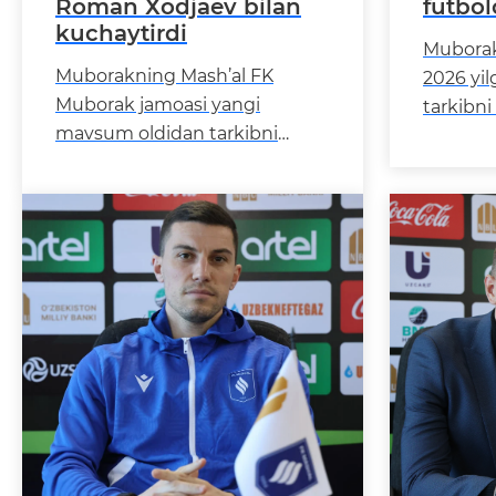
Roman Хodjaev bilan
futbol
kuchaytirdi
Muborak
Muborakning Mash’al FK
2026 yi
Muborak jamoasi yangi
tarkibni
mavsum oldidan tarkibni
borasida
kuchaytirish ishlarini izchil
ettirmoq
davom ettirmoqda. Klub
ganalik
rahbariyati rossiyalik markaziy