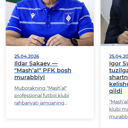
25.04.2026
25.04.2
Ildar Sakaev —
Igor S
"Mash’al" PFK bosh
tuzil
murabbiyi
shartn
kelish
Muborakning "Mash’al"
qildi
professional futbol klubi
"Mash’al
rahbariyati jamoaning
klubi m
kelajakdagi strategik rejalari va
murabbiy
oldiga qo‘yilgan yuqori
o‘rtada
maqsadlaridan kelib