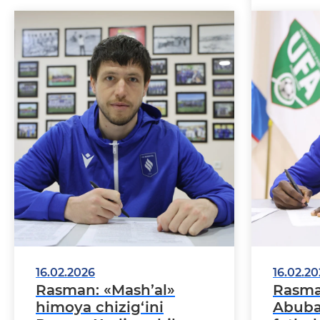
bekor qi
16.02.2026
16.02.2
Rasman: «Mash’al»
Rasma
himoya chizig‘ini
Abuba