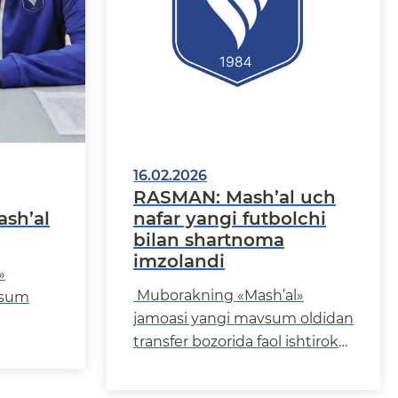
16.02.2026
RASMAN: Mash’al uch
sh’al
nafar yangi futbolchi
bilan shartnoma
imzolandi
»
Muborakning «Mash’al»
vsum
jamoasi yangi mavsum oldidan
transfer bozorida faol ishtirok
etib, tarkibni tajribali ijrochilar
ransfer
bilan to‘ld