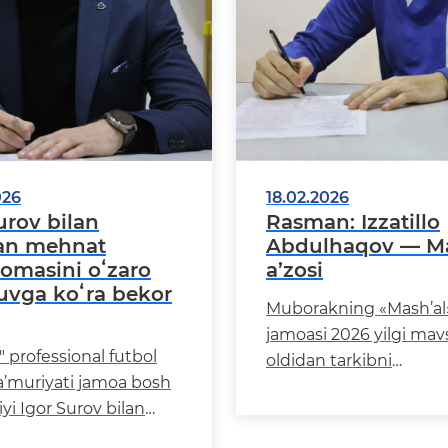
026
18.02.2026
urov bilan
Rasman: Izzatillo
gan mehnat
Abdulhaqov — Ma
omasini oʻzaro
a’zosi
uvga koʻra bekor
Muborakning «Mash’al
jamoasi 2026 yilgi ma
" professional futbol
oldidan tarkibni
a’muriyati jamoa bosh
kuchaytirishda davom
i Igor Surov bilan
etmoqda. Navbatdagi t
gi mehnat shartnomasi
hujum chizig‘iga to&l