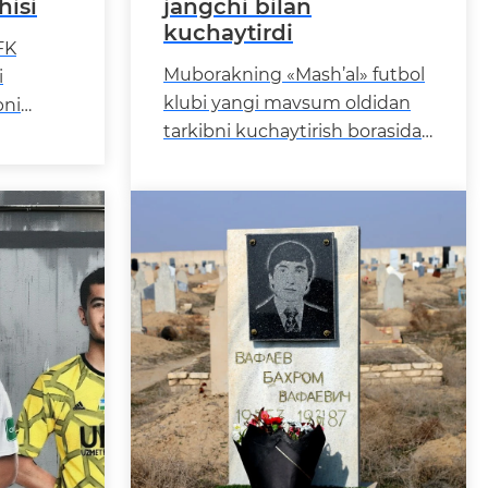
hisi
jangchi bilan
kuchaytirdi
FK
Muborakning «Mash’al» futbol
i
klubi yangi mavsum oldidan
bni
tarkibni kuchaytirish borasida
 davom
navbatdagi muhim qadamni
riyati
tashladi. Jamoamiz nigeriyalik
yachi