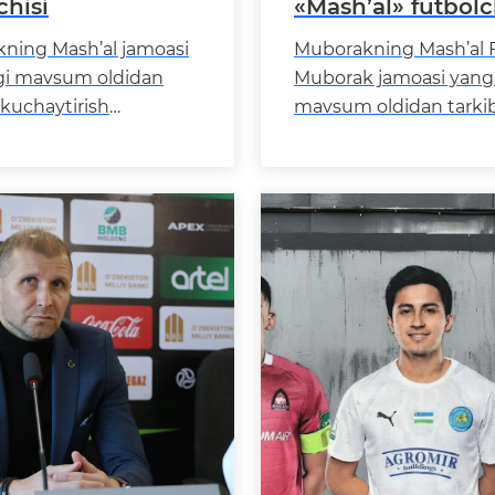
chisi
«Mash’al» futbolc
ning Mash’al jamoasi
Muborakning Mash’al 
lgi mavsum oldidan
Muborak jamoasi yang
 kuchaytirish
mavsum oldidan tarki
gi ishlarini davom
kuchaytirish ishlarini
da. Klub rahbariyati
ettirmoqda. Klub rahba
 markaziy yarim
nigeriyalik yarim himo