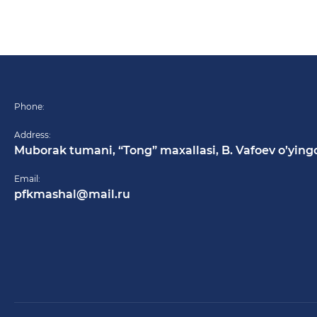
Phone:
Address:
Muborak tumani, “Tong” maxallasi, B. Vafoev o’ying
Email:
pfkmashal@mail.ru