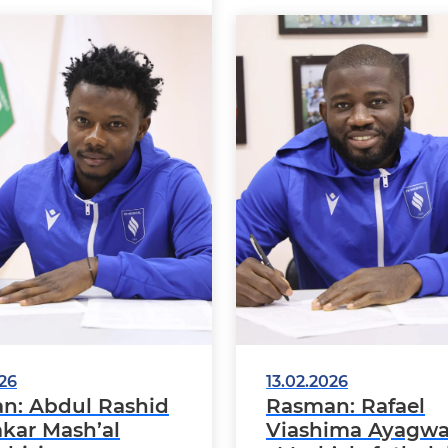
linganligini rasman
026
13.02.2026
n: Abdul Rashid
Rasman: Rafael
kar Mash’al
Viashima Ayagw