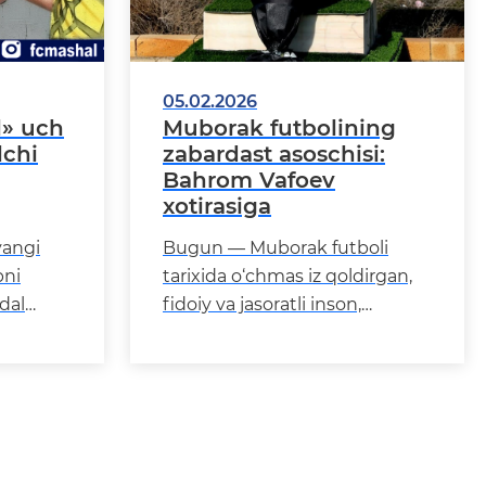
05.02.2026
l» uch
Muborak futbolining
lchi
zabardast asoschisi:
Bahrom Vafoev
xotirasiga
yangi
Bugun — Muborak futboli
bni
tarixida o‘chmas iz qoldirgan,
adal
fidoiy va jasoratli inson,
afsonaviy Bahrom
da
Vafoev tavallud topgan kun.
Agar