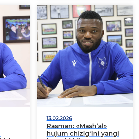
13.02.2026
Rasman: «Mash’al»
a
hujum chizig‘ini yangi