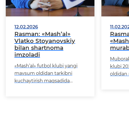
12.02.2026
11.02.20
Rasman: «Mash’al»
Rasma
Vlatko Stoyanovskiy
«Mash
bilan shartnoma
murab
imzoladi
Muborak
«Mash’al» futbol klubi yangi
klubi 2
mavsum oldidan tarkibni
oldidan
kuchaytirish maqsadida
qildi. 
Shimoliy Makedoniya milliy
murabbiy
terma jamoasi hujumchisi
mutaxas
Vlatko Stoyano