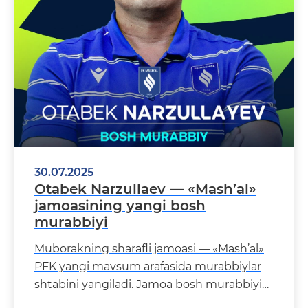
30.07.2025
Otabek Narzullaev — «Mash’al»
jamoasining yangi bosh
murabbiyi
Muborakning sharafli jamoasi — «Mash’al»
PFK yangi mavsum arafasida murabbiylar
shtabini yangiladi. Jamoa bosh murabbiyi
sifatida tajrib