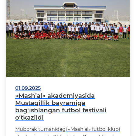
01.09.2025
«Mash’al» akademiyasida
Mustaqillik bayramiga
bag‘ishlangan futbol festivali
o‘tkazildi
Muborak tumanidagi «Mash’al» futbol klubi