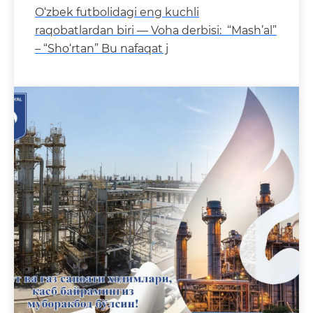
O‘zbek futbolidagi eng kuchli
raqobatlardan biri — Voha derbisi: “Mash’al”
– “Sho‘rtan” Bu nafaqat j