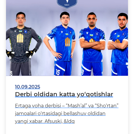
10.09.2025
Derbi oldidan katta yo‘qotishlar
Ertaga voha derbisi – “Mash’al” va “Sho‘rtan”
jamoalari o‘rtasidagi bellashuv oldidan
yangi xabar. Afsuski, &ldq