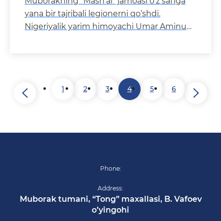
Muborakning “Mash’al” jamoasi o‘z safiga
yana bir tajribali legionerni qo‘shdi.
Nigeriyalik yarim himoyachi Umar Aminu
klubimiz bi
1
2
3
4
5
6
Phone:
Address:
Muborak tumani, “Tong” maxallasi, B. Vafoev
o’yingohi