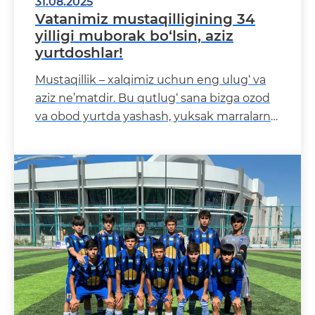
31.08.2025
Vatanimiz mustaqilligining 34
yilligi muborak bo‘lsin, aziz
yurtdoshlar!
Mustaqillik – xalqimiz uchun eng ulug‘ va
aziz ne’matdir. Bu qutlug‘ sana bizga ozod
va obod yurtda yashash, yuksak marralarni
ko‘