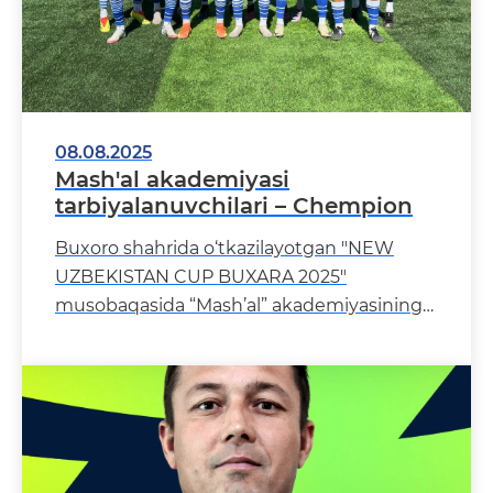
08.08.2025
Mash'al akademiyasi
tarbiyalanuvchilari – Chempion
Buxoro shahrida o‘tkazilayotgan "NEW
UZBEKISTAN CUP BUXARA 2025"
musobaqasida “Mash’al” akademiyasining
yoshlar jamoasi finalda yana bir