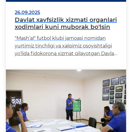
26.09.2025
Davlat xavfsizlik xizmati organlari
xodimlari kuni muborak bo'lsin
"Mash’al" futbol klubi jamoasi nomidan
yurtimiz tinchligi va xalqimiz osoyishtaligi
yo‘lida fidokorona xizmat qilayotgan Davlat
xavfsizlik xizmati o