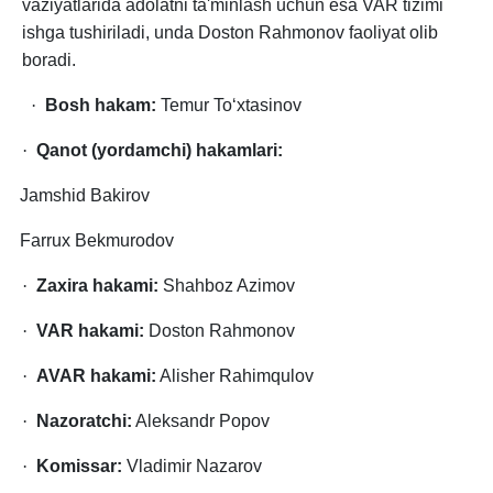
vaziyatlarida adolatni ta'minlash uchun esa VAR tizimi
ishga tushiriladi, unda Doston Rahmonov faoliyat olib
boradi.
·
Bosh hakam:
Temur To‘xtasinov
·
Qanot (yordamchi) hakamlari:
Jamshid Bakirov
Farrux Bekmurodov
·
Zaxira hakami:
Shahboz Azimov
·
VAR hakami:
Doston Rahmonov
·
AVAR hakami:
Alisher Rahimqulov
·
Nazoratchi:
Aleksandr Popov
·
Komissar:
Vladimir Nazarov