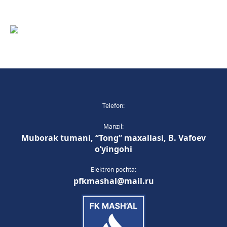
Telefon:
Manzil:
Muborak tumani, “Tong” maxallasi, B. Vafoev
o’yingohi
Elektron pochta:
pfkmashal@mail.ru