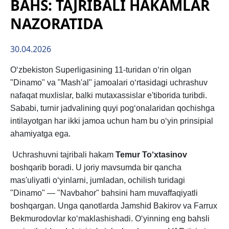
BAHS: TAJRIBALI HAKAMLAR
NAZORATIDA
30.04.2026
O‘zbekiston Superligasining 11-turidan o‘rin olgan
"Dinamo" va "Mash'al" jamoalari o‘rtasidagi uchrashuv
nafaqat muxlislar, balki mutaxassislar e'tiborida turibdi.
Sababi, turnir jadvalining quyi pog‘onalaridan qochishga
intilayotgan har ikki jamoa uchun ham bu o‘yin prinsipial
ahamiyatga ega.
Uchrashuvni tajribali hakam
Temur To‘xtasinov
boshqarib boradi. U joriy mavsumda bir qancha
mas'uliyatli o‘yinlarni, jumladan, ochilish turidagi
"Dinamo" — "Navbahor" bahsini ham muvaffaqiyatli
boshqargan. Unga qanotlarda Jamshid Bakirov va Farrux
Bekmurodovlar ko‘maklashishadi. O‘yinning eng bahsli