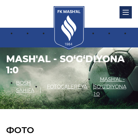
MASH'AL - SO‘G‘DIYONA
1:0
MASH'AL -
BOSH
FOTOGALEREYA
SO‘G‘DIYONA
SAHIFA
1:0
ФОТО