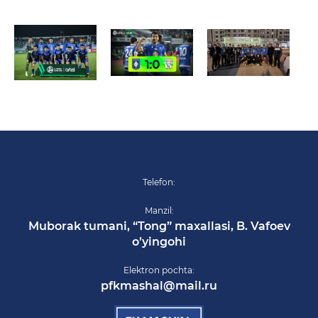
Telefon:
Manzil:
Muborak tumani, “Tong” maxallasi, B. Vafoev
o’yingohi
Elektron pochta:
pfkmashal@mail.ru