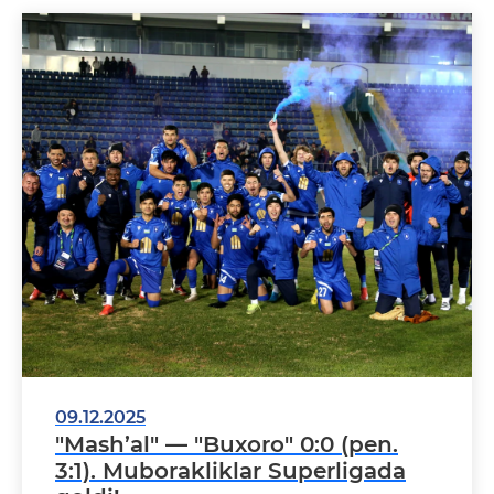
09.12.2025
"Mash’al" — "Buxoro" 0:0 (pen.
3:1). Muborakliklar Superligada