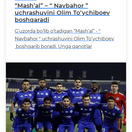
“Mash’al” – “ Navbahor ”
uchrashuvini Olim To‘ychiboev
boshqaradi
G‘uzorda bo‘lib o‘tadigan “Mash’al” - "
Navbahor " uchrashuvini Olim To‘ychiboev
boshqarib boradi. Unga qanotlar