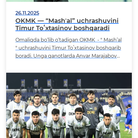
26.11.2025
OKMK — “Mashʼal” uchrashuvini
Timur Toʻxtasinov boshqaradi
Omaliqda bo‘lib o‘tadigan OKMK - " Mash’al
" uchrashuvini Timur Toʻxtasinov boshqarib
boradi. Unga qanotlarda Anvar Marajabov
va Ziyodul