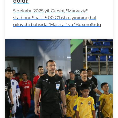
qoldi!
5 dekabr, 2025 yil. Qarshi, "Markaziy"
stadioni. Soat: 15:00 O‘tish o‘yinining hal
qiluvchi bahsida “Mash’al” va “Buxoro&rdq