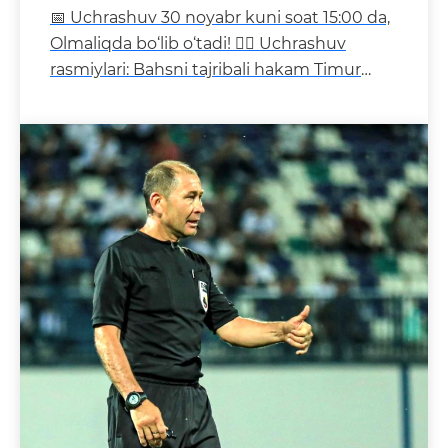
📅 Uchrashuv 30 noyabr kuni soat 15:00 da,
Olmaliqda bo‘lib o‘tadi! 👨‍⚖️ Uchrashuv
rasmiylari: Bahsni tajribali hakam Timur
To‘xtasinov bos