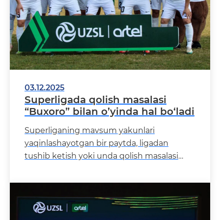
03.12.2025
Superligada qolish masalasi
“Buxoro” bilan o’yinda hal bo‘ladi
Superliganing mavsum yakunlari
yaqinlashayotgan bir paytda, ligadan
tushib ketish yoki unda qolish masalasi
katta ahamiyat kasb etmoqda. Mazkur
masala 5 dekabr