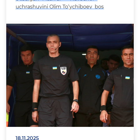
uchrashuvini Olim To‘ychiboev bos
18.11.2025