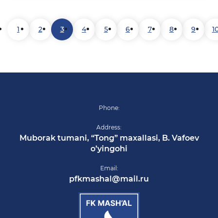
1
2
3
4
5
6
7
8
9
1
Phone:
Address:
Muborak tumani, “Tong” maxallasi, B. Vafoev
o’yingohi
Email:
pfkmashal@mail.ru