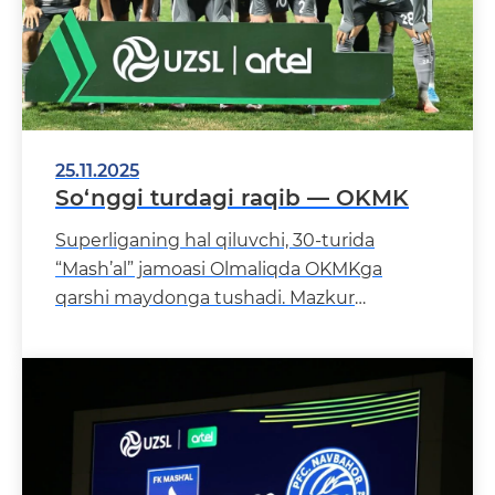
25.11.2025
So‘nggi turdagi raqib — OKMK
Superliganing hal qiluvchi, 30-turida
“Mash’al” jamoasi Olmaliqda OKMKga
qarshi maydonga tushadi. Mazkur
uchrashuv ikki jamoa uchun ham mavsum