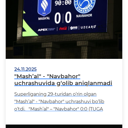
24.11.2025
"Mash’al" - "Navbahor"
uchrashuvida g‘olib aniqlanmadi
Superliganing 29-turidan o‘rin olgan
"Mash’al" - "Navbahor" uchrashuvi bo‘lib
o‘tdi. "Mash’al" – "Navbahor" 0:0 (TUGA