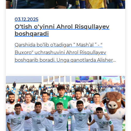
03.12.2025
O‘tish o‘yinni Ahrol Risqullayev
boshqaradi
Qarshida bo‘lib o‘tadigan “ Mash’al ” - "
Buxoro" uchrashuvini Ahrol Risqullayev
boshqarib boradi. Unga qanotlarda Alisher
Usmonov