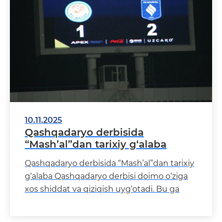
10.11.2025
Qashqadaryo derbisida
“Mash’al”dan tarixiy g‘alaba
Qashqadaryo derbisida “Mash’al”dan tarixiy
g‘alaba Qashqadaryo derbisi doimo o‘ziga
xos shiddat va qiziqish uyg‘otadi. Bu ga