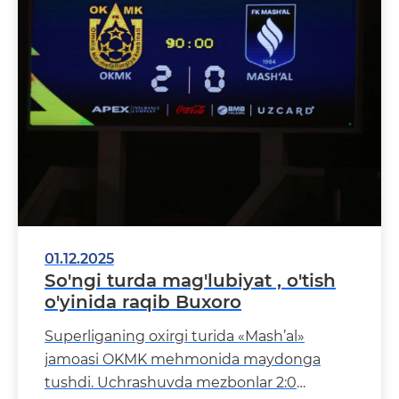
01.12.2025
So'ngi turda mag'lubiyat , o'tish
o'yinida raqib Buxoro
Superliganing oxirgi turida «Mash’al»
jamoasi OKMK mehmonida maydonga
tushdi. Uchrashuvda mezbonlar 2:0