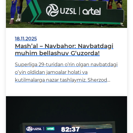
18.11.2025
Mash’al – Navbahor: Navbatdagi
muhim bellashuv G‘uzorda!
Superliga 29-turidan o‘rin olgan navbatdagi
o‘yin oldidan jamoalar holati va
kutilmalarga nazar tashlaymiz. Sherzod
Jo‘raev boshchiligidagi &l