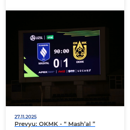
hisobida g‘alaba qozonishdi. Gol
27.11.2025
Prevyu: OKMK - “ Mash’al ”