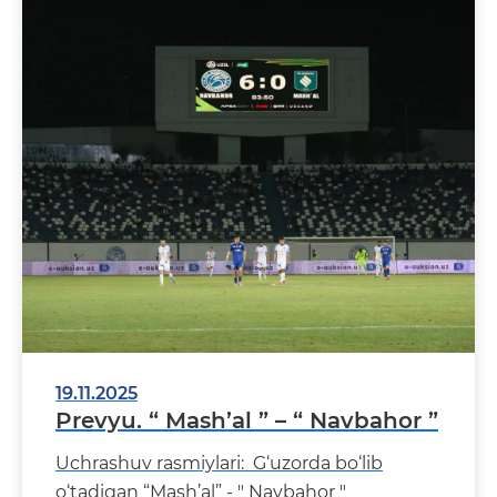
19.11.2025
Prevyu. “ Mash’al ” – “ Navbahor ”
Uchrashuv rasmiylari: G‘uzorda bo‘lib
o‘tadigan “Mash’al” - " Navbahor "