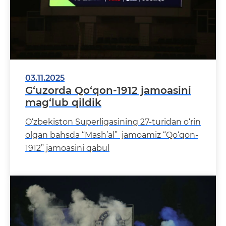
03.11.2025
G‘uzorda Qo‘qon-1912 jamoasini
mag‘lub qildik
O‘zbekiston Superligasining 27-turidan o‘rin
olgan bahsda “Mash’al” jamoamiz “Qo‘qon-
1912” jamoasini qabul