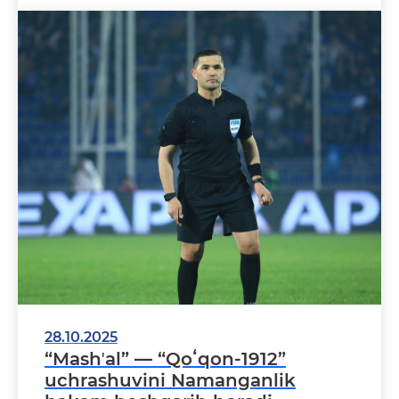
28.10.2025
“Mashʼal” — “Qoʻqon-1912”
uchrashuvini Namanganlik