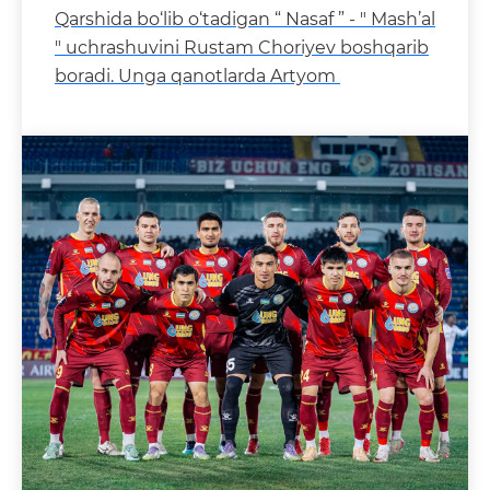
Qarshida bo‘lib o‘tadigan “ Nasaf ” - " Mash’al
" uchrashuvini Rustam Choriyev boshqarib
boradi. Unga qanotlarda Artyom