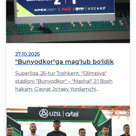
27.10.2025
"Bunyodkor"ga mag'lub bo'ldik
Superliga. 26-tur Toshkent. "Olimpiya"
stadioni "Bunyodkor" – "Mashal" 2:1 Bosh
hakam: G'ayrat Jo'raev Yordamchi
hakamlar: Andrey Sopenko, Avaz