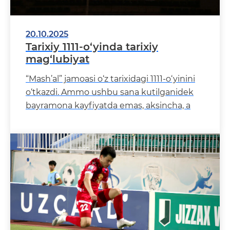
20.10.2025
Tarixiy 1111-o‘yinda tarixiy
mag‘lubiyat
“Mash’al” jamoasi o‘z tarixidagi 1111-o‘yinini
o‘tkazdi. Ammo ushbu sana kutilganidek
bayramona kayfiyatda emas, aksincha, a