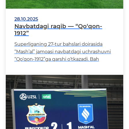
28.10.2025
Navbatdagi raqib — “Qo‘qon-
1912”
Superliganing 27-tur bahslari doirasida
“Mash’al” jamoasi navbatdagi uchrashuvni
“Qo‘qon-1912”ga qarshi o‘tkazadi. Bah