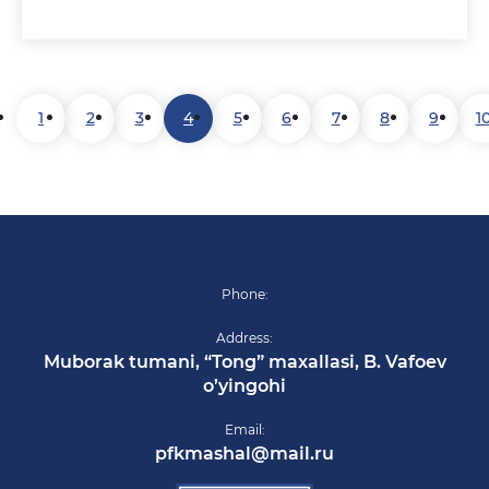
Shoyusupov
1
2
3
4
5
6
7
8
9
1
Phone:
Address:
Muborak tumani, “Tong” maxallasi, B. Vafoev
o’yingohi
Email:
pfkmashal@mail.ru