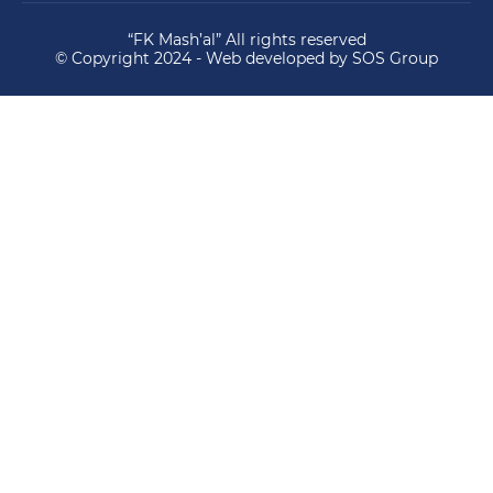
“FK Mash’al” All rights reserved
© Copyright 2024 - Web developed by SOS Group