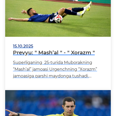
15.10.2025
Prevyu: " Mash’al " - " Xorazm "
Superliganing 25-turida Muborakning
“Mash’al” jamoasi Urgenchning “Xorazm”
jamoasiga qarshi maydonga tushadi.
Uchrashuv rasm