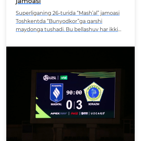
jamoasi
Superliganing 26-turida “Mash’al” jamoasi
Toshkentda “Bunyodkor”ga qarshi
maydonga tushadi. Bu bellashuv har ikki
jamoa uchun