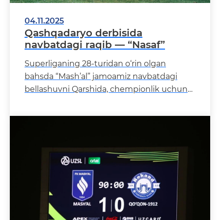
04.11.2025
Qashqadaryo derbisida
navbatdagi raqib — “Nasaf”
Superliganing 28-turidan o‘rin olgan
bahsda “Mash’al” jamoamiz navbatdagi
bellashuvni Qarshida, chempionlik uchun
kurashayotgan “N