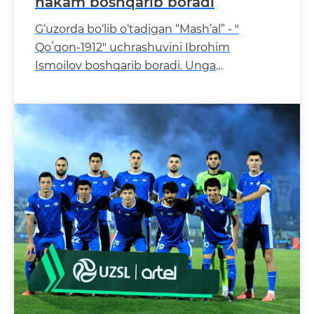
hakam boshqarib boradi
G‘uzorda bo‘lib o‘tadigan “Mash’al” - "
Qoʻqon-1912" uchrashuvini Ibrohim
Ismoilov boshqarib boradi. Unga
qanotlarda Shohnur