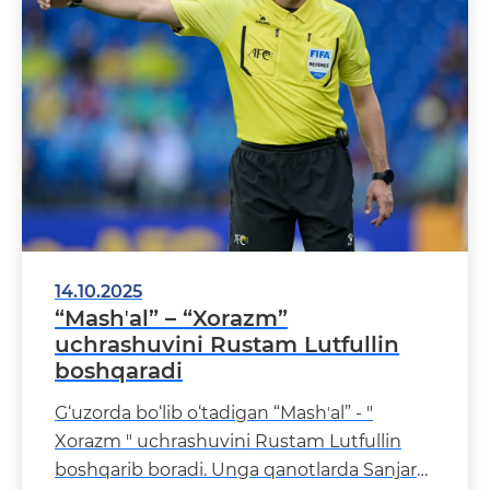
14.10.2025
“Mashʼal” – “Xorazm”
uchrashuvini Rustam Lutfullin
boshqaradi
G‘uzorda bo‘lib o‘tadigan “Mashʼal” - "
Xorazm " uchrashuvini Rustam Lutfullin
boshqarib boradi. Unga qanotlarda Sanjar