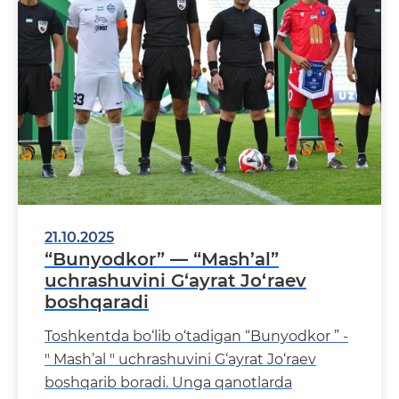
21.10.2025
“Bunyodkor” — “Mash’al”
uchrashuvini G‘ayrat Jo‘raev
boshqaradi
Toshkentda bo‘lib o‘tadigan “Bunyodkor ” -
" Mash’al " uchrashuvini G‘ayrat Jo‘raev
boshqarib boradi. Unga qanotlarda