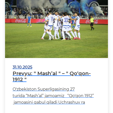
31.10.2025
Prevyu: " Mash’al " – " Qo‘qon-
1912 "
O'zbekiston Superligasining 27
turida “Mash’al” jamoamiz “Qo'qon 1912”
jamoasini qabul qiladi Uchrashuv ra